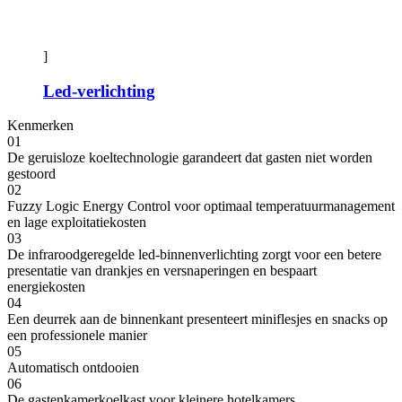
]
Led-verlichting
Kenmerken
01
De geruisloze koeltechnologie garandeert dat gasten niet worden
gestoord
02
Fuzzy Logic Energy Control voor optimaal temperatuurmanagement
en lage exploitatiekosten
03
De infraroodgeregelde led-binnenverlichting zorgt voor een betere
presentatie van drankjes en versnaperingen en bespaart
energiekosten
04
Een deurrek aan de binnenkant presenteert miniflesjes en snacks op
een professionele manier
05
Automatisch ontdooien
06
De gastenkamerkoelkast voor kleinere hotelkamers.