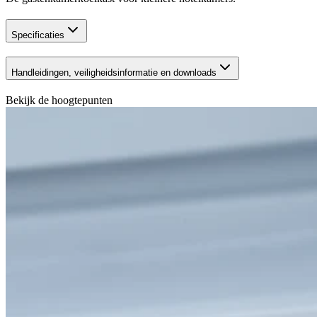
Specificaties
Handleidingen, veiligheidsinformatie en downloads
Bekijk de hoogtepunten