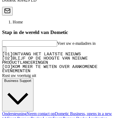
Dometic RH429 LD
Home
Stap in de wereld van Dometic
Voer uw e-mailadres in
[
0
1
]
ONTVANG HET LAATSTE NIEUWS
[
0
2
]
BLIJF OP DE HOOGTE VAN NIEUWE
PRODUCTLANCERINGEN
[
0
3
]
KOM MEER TE WETEN OVER AANKOMENDE
EVENEMENTEN
Rust uw voertuig uit
Business Support
Ondersteuning
Neem contact op
Dometic Business
, opens in a new