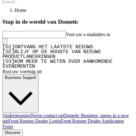
Home
Stap in de wereld van Dometic
Voer uw e-mailadres in
[
0
1
]
ONTVANG HET LAATSTE NIEUWS
[
0
2
]
BLIJF OP DE HOOGTE VAN NIEUWE
PRODUCTLANCERINGEN
[
0
3
]
KOM MEER TE WETEN OVER AANKOMENDE
EVENEMENTEN
Rust uw voertuig uit
Business Support
Ondersteuning
Neem contact op
Dometic Business
, opens in a new
tab
Front Runner Dealer Login
Front Runner Dealer Application
Form
Discover