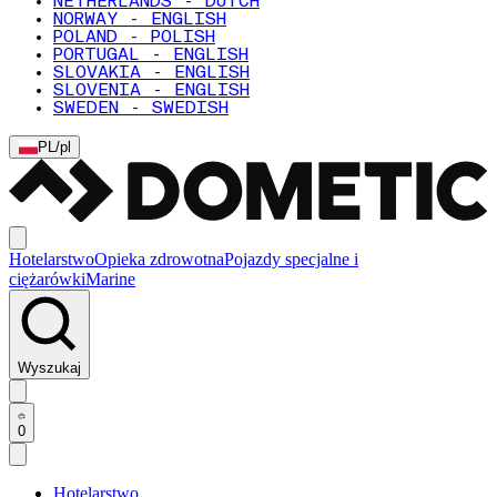
NETHERLANDS - DUTCH
NORWAY - ENGLISH
POLAND - POLISH
PORTUGAL - ENGLISH
SLOVAKIA - ENGLISH
SLOVENIA - ENGLISH
SWEDEN - SWEDISH
PL
/
pl
Hotelarstwo
Opieka zdrowotna
Pojazdy specjalne i
ciężarówki
Marine
Wyszukaj
0
Hotelarstwo