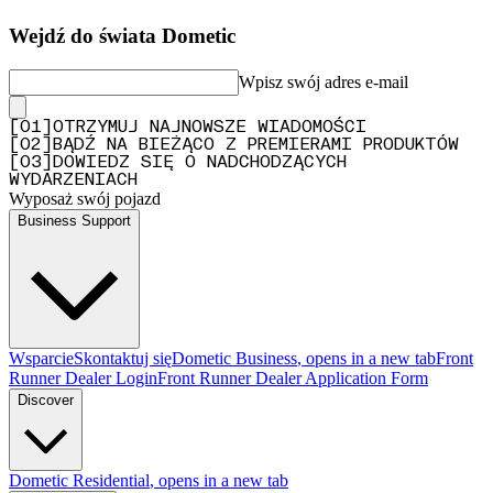
Wejdź do świata Dometic
Wpisz swój adres e-mail
[
0
1
]
OTRZYMUJ NAJNOWSZE WIADOMOŚCI
[
0
2
]
BĄDŹ NA BIEŻĄCO Z PREMIERAMI PRODUKTÓW
[
0
3
]
DOWIEDZ SIĘ O NADCHODZĄCYCH
WYDARZENIACH
Wyposaż swój pojazd
Business Support
Wsparcie
Skontaktuj się
Dometic Business
, opens in a new tab
Front
Runner Dealer Login
Front Runner Dealer Application Form
Discover
Dometic Residential
, opens in a new tab