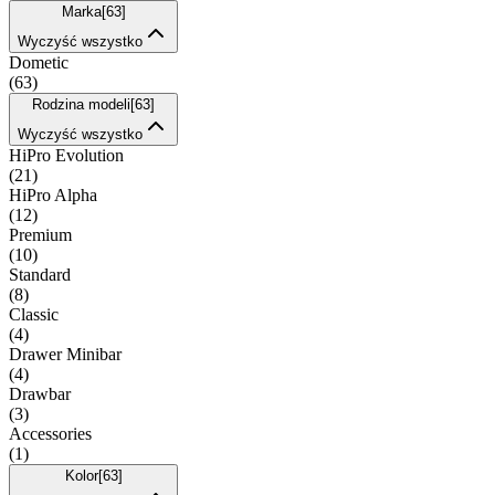
Marka
[
63
]
Wyczyść wszystko
Dometic
(
63
)
Rodzina modeli
[
63
]
Wyczyść wszystko
HiPro Evolution
(
21
)
HiPro Alpha
(
12
)
Premium
(
10
)
Standard
(
8
)
Classic
(
4
)
Drawer Minibar
(
4
)
Drawbar
(
3
)
Accessories
(
1
)
Kolor
[
63
]