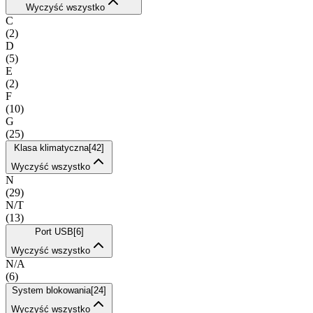
Wyczyść wszystko
C
(
2
)
D
(
5
)
E
(
2
)
F
(
10
)
G
(
25
)
Klasa klimatyczna
[
42
]
Wyczyść wszystko
N
(
29
)
N/T
(
13
)
Port USB
[
6
]
Wyczyść wszystko
N/A
(
6
)
System blokowania
[
24
]
Wyczyść wszystko