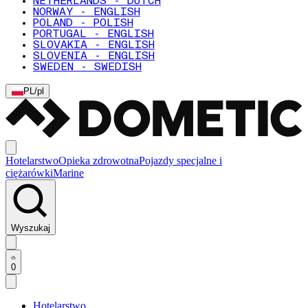
NETHERLANDS - DUTCH
NORWAY - ENGLISH
POLAND - POLISH
PORTUGAL - ENGLISH
SLOVAKIA - ENGLISH
SLOVENIA - ENGLISH
SWEDEN - SWEDISH
PL
/
pl
Hotelarstwo
Opieka zdrowotna
Pojazdy specjalne i
ciężarówki
Marine
Wyszukaj
0
Hotelarstwo