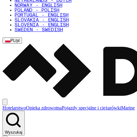
NETHERLANDS - DUTCH
NORWAY - ENGLISH
POLAND - POLISH
PORTUGAL - ENGLISH
SLOVAKIA - ENGLISH
SLOVENIA - ENGLISH
SWEDEN - SWEDISH
PL
/
pl
Hotelarstwo
Opieka zdrowotna
Pojazdy specjalne i ciężarówki
Marine
Wyszukaj