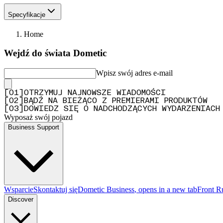
Specyfikacje
Home
Wejdź do świata Dometic
Wpisz swój adres e-mail
[
0
1
]
OTRZYMUJ NAJNOWSZE WIADOMOŚCI
[
0
2
]
BĄDŹ NA BIEŻĄCO Z PREMIERAMI PRODUKTÓW
[
0
3
]
DOWIEDZ SIĘ O NADCHODZĄCYCH WYDARZENIACH
Wyposaż swój pojazd
Business Support
Wsparcie
Skontaktuj się
Dometic Business
, opens in a new tab
Front R
Discover