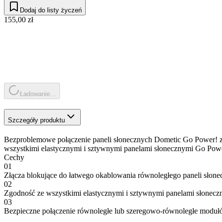
Dodaj do listy życzeń
155,00 zł
Ładowanie...
Szczegóły produktu
Bezproblemowe połączenie paneli słonecznych Dometic Go Power! za 
wszystkimi elastycznymi i sztywnymi panelami słonecznymi Go Power!
Cechy
01
Złącza blokujące do łatwego okablowania równoległego paneli słon
02
Zgodność ze wszystkimi elastycznymi i sztywnymi panelami słonec
03
Bezpieczne połączenie równoległe lub szeregowo-równoległe moduł