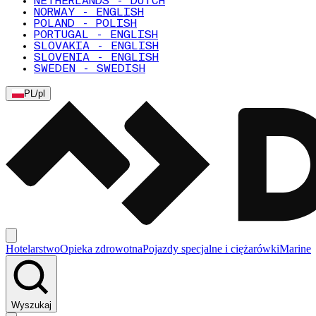
NETHERLANDS - DUTCH
NORWAY - ENGLISH
POLAND - POLISH
PORTUGAL - ENGLISH
SLOVAKIA - ENGLISH
SLOVENIA - ENGLISH
SWEDEN - SWEDISH
PL
/
pl
Hotelarstwo
Opieka zdrowotna
Pojazdy specjalne i ciężarówki
Marine
Wyszukaj