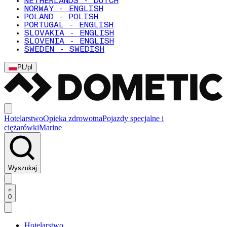
NETHERLANDS - DUTCH
NORWAY - ENGLISH
POLAND - POLISH
PORTUGAL - ENGLISH
SLOVAKIA - ENGLISH
SLOVENIA - ENGLISH
SWEDEN - SWEDISH
PL
/
pl
Hotelarstwo
Opieka zdrowotna
Pojazdy specjalne i
ciężarówki
Marine
Wyszukaj
0
Hotelarstwo