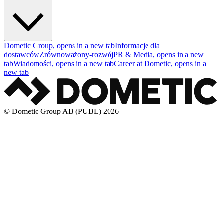
Dometic Group
, opens in a new tab
Informacje dla
dostawców
Zrównoważony-rozwój
PR & Media
, opens in a new
tab
Wiadomości
, opens in a new tab
Career at Dometic
, opens in a
new tab
© Dometic Group AB (PUBL) 2026