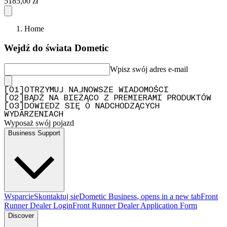
5185,00 zł
Home
Wejdź do świata Dometic
Wpisz swój adres e-mail
[
0
1
]
OTRZYMUJ NAJNOWSZE WIADOMOŚCI
[
0
2
]
BĄDŹ NA BIEŻĄCO Z PREMIERAMI PRODUKTÓW
[
0
3
]
DOWIEDZ SIĘ O NADCHODZĄCYCH
WYDARZENIACH
Wyposaż swój pojazd
Business Support
Wsparcie
Skontaktuj się
Dometic Business
, opens in a new tab
Front
Runner Dealer Login
Front Runner Dealer Application Form
Discover