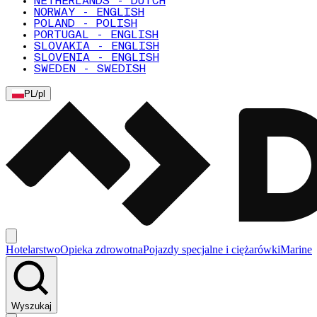
NETHERLANDS - DUTCH
NORWAY - ENGLISH
POLAND - POLISH
PORTUGAL - ENGLISH
SLOVAKIA - ENGLISH
SLOVENIA - ENGLISH
SWEDEN - SWEDISH
PL
/
pl
Hotelarstwo
Opieka zdrowotna
Pojazdy specjalne i ciężarówki
Marine
Wyszukaj