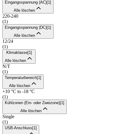
Eingangsspannung (AC)
[
1
]
Alle löschen
220-240
(
1
)
Eingangsspannung (DC)
[
1
]
Alle löschen
12/24
(
1
)
Klimaklasse
[
1
]
Alle löschen
N/T
(
1
)
Temperaturbereich
[
1
]
Alle löschen
+10 °C to -18 °C
(
1
)
Kühlzonen (Ein- oder Zweizone)
[
1
]
Alle löschen
Single
(
1
)
USB-Anschluss
[
1
]