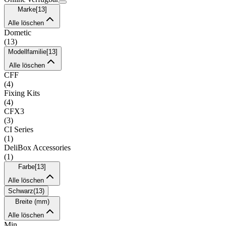
Marke
[
13
]
Alle löschen
Dometic
(
13
)
Modellfamilie
[
13
]
Alle löschen
CFF
(
4
)
Fixing Kits
(
4
)
CFX3
(
3
)
CI Series
(
1
)
DeliBox Accessories
(
1
)
Farbe
[
13
]
Alle löschen
Schwarz
(
13
)
Breite (mm)
Alle löschen
Min.