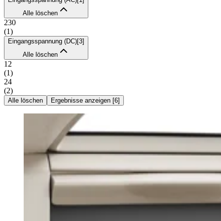
Alle löschen
230
(
1
)
Eingangsspannung (DC)
[
3
]
Alle löschen
12
(
1
)
24
(
2
)
Alle löschen
Ergebnisse anzeigen
[
6
]