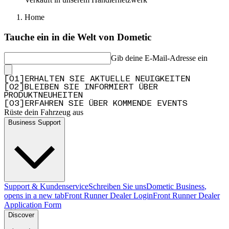
Home
Tauche ein in die Welt von Dometic
Gib deine E-Mail-Adresse ein
[
0
1
]
ERHALTEN SIE AKTUELLE NEUIGKEITEN
[
0
2
]
BLEIBEN SIE INFORMIERT ÜBER
PRODUKTNEUHEITEN
[
0
3
]
ERFAHREN SIE ÜBER KOMMENDE EVENTS
Rüste dein Fahrzeug aus
Business Support
Support & Kundenservice
Schreiben Sie uns
Dometic Business
,
opens in a new tab
Front Runner Dealer Login
Front Runner Dealer
Application Form
Discover