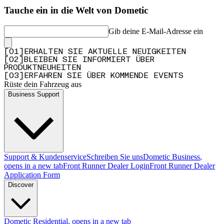
Tauche ein in die Welt von Dometic
Gib deine E-Mail-Adresse ein
[
0
1
]
ERHALTEN SIE AKTUELLE NEUIGKEITEN
[
0
2
]
BLEIBEN SIE INFORMIERT ÜBER
PRODUKTNEUHEITEN
[
0
3
]
ERFAHREN SIE ÜBER KOMMENDE EVENTS
Rüste dein Fahrzeug aus
Business Support
Support & Kundenservice
Schreiben Sie uns
Dometic Business
,
opens in a new tab
Front Runner Dealer Login
Front Runner Dealer
Application Form
Discover
Dometic Residential
, opens in a new tab