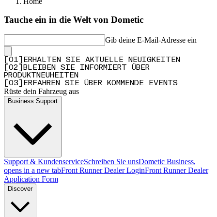
Home
Tauche ein in die Welt von Dometic
Gib deine E-Mail-Adresse ein
[
0
1
]
ERHALTEN SIE AKTUELLE NEUIGKEITEN
[
0
2
]
BLEIBEN SIE INFORMIERT ÜBER
PRODUKTNEUHEITEN
[
0
3
]
ERFAHREN SIE ÜBER KOMMENDE EVENTS
Rüste dein Fahrzeug aus
Business Support
Support & Kundenservice
Schreiben Sie uns
Dometic Business
,
opens in a new tab
Front Runner Dealer Login
Front Runner Dealer
Application Form
Discover