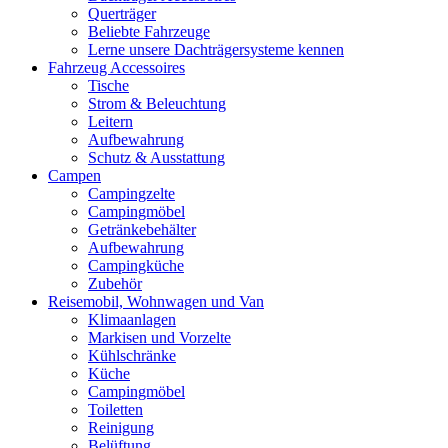
Querträger
Beliebte Fahrzeuge
Lerne unsere Dachträgersysteme kennen
Fahrzeug Accessoires
Tische
Strom & Beleuchtung
Leitern
Aufbewahrung
Schutz & Ausstattung
Campen
Campingzelte
Campingmöbel
Getränkebehälter
Aufbewahrung
Campingküche
Zubehör
Reisemobil, Wohnwagen und Van
Klimaanlagen
Markisen und Vorzelte
Kühlschränke
Küche
Campingmöbel
Toiletten
Reinigung
Belüftung