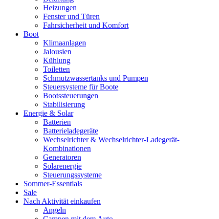
Heizungen
Fenster und Türen
Fahrsicherheit und Komfort
Boot
Klimaanlagen
Jalousien
Kühlung
Toiletten
Schmutzwassertanks und Pumpen
Steuersysteme für Boote
Bootssteuerungen
Stabilisierung
Energie & Solar
Batterien
Batterieladegeräte
Wechselrichter & Wechselrichter-Ladegerät-
Kombinationen
Generatoren
Solarenergie
Steuerungssysteme
Sommer-Essentials
Sale
Nach Aktivität einkaufen
Angeln
Campen mit dem Auto