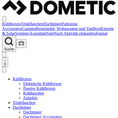
Kühlboxen
Trinkflaschen
Dachträger
Fahrzeug
Accessoires
Campen
Reisemobil, Wohnwagen und Van
Boot
Energie
& Solar
Sommer-Essentials
Sale
Nach Aktivität einkaufen
Journal
Suche
0
Kühlboxen
Elektrische Kühlboxen
Passive Kühlboxen
Kühltaschen
Zubehör
Trinkflaschen
Dachträger
Dachträger
Dachträger Accessoires