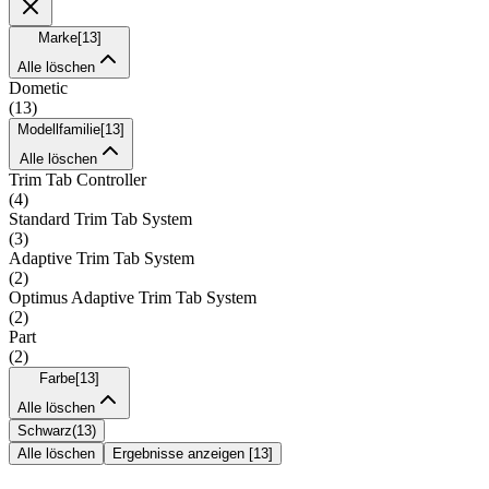
Marke
[
13
]
Alle löschen
Dometic
(
13
)
Modellfamilie
[
13
]
Alle löschen
Trim Tab Controller
(
4
)
Standard Trim Tab System
(
3
)
Adaptive Trim Tab System
(
2
)
Optimus Adaptive Trim Tab System
(
2
)
Part
(
2
)
Farbe
[
13
]
Alle löschen
Schwarz
(
13
)
Alle löschen
Ergebnisse anzeigen
[
13
]