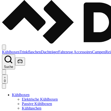
Kühlboxen
Trinkflaschen
Dachträger
Fahrzeug Accessoires
Campen
Rei
Suche
0
Kühlboxen
Elektrische Kühlboxen
Passive Kühlboxen
Kühltaschen