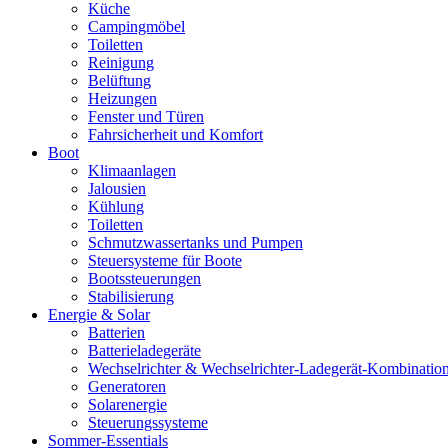
Küche
Campingmöbel
Toiletten
Reinigung
Belüftung
Heizungen
Fenster und Türen
Fahrsicherheit und Komfort
Boot
Klimaanlagen
Jalousien
Kühlung
Toiletten
Schmutzwassertanks und Pumpen
Steuersysteme für Boote
Bootssteuerungen
Stabilisierung
Energie & Solar
Batterien
Batterieladegeräte
Wechselrichter & Wechselrichter-Ladegerät-Kombinatio
Generatoren
Solarenergie
Steuerungssysteme
Sommer-Essentials