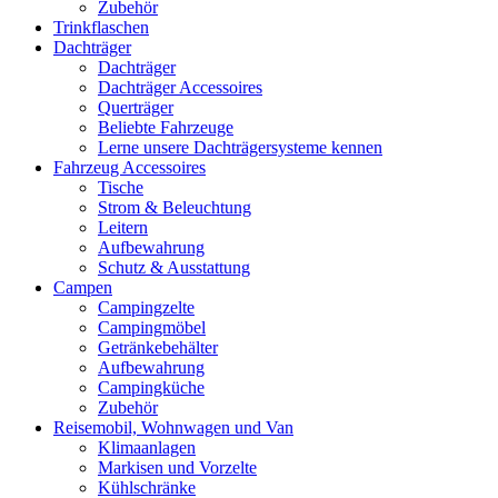
Zubehör
Trinkflaschen
Dachträger
Dachträger
Dachträger Accessoires
Querträger
Beliebte Fahrzeuge
Lerne unsere Dachträgersysteme kennen
Fahrzeug Accessoires
Tische
Strom & Beleuchtung
Leitern
Aufbewahrung
Schutz & Ausstattung
Campen
Campingzelte
Campingmöbel
Getränkebehälter
Aufbewahrung
Campingküche
Zubehör
Reisemobil, Wohnwagen und Van
Klimaanlagen
Markisen und Vorzelte
Kühlschränke