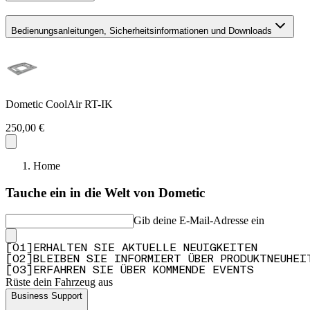
Bedienungsanleitungen, Sicherheitsinformationen und Downloads
Dometic CoolAir RT-IK
250,00 €
Home
Tauche ein in die Welt von Dometic
Gib deine E-Mail-Adresse ein
[
0
1
]
ERHALTEN SIE AKTUELLE NEUIGKEITEN
[
0
2
]
BLEIBEN SIE INFORMIERT ÜBER PRODUKTNEUHEI
[
0
3
]
ERFAHREN SIE ÜBER KOMMENDE EVENTS
Rüste dein Fahrzeug aus
Business Support