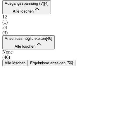
Ausgangsspannung (V)
[
4
]
Alle löschen
12
(
1
)
24
(
3
)
Anschlussmöglichkeiten
[
46
]
Alle löschen
None
(
46
)
Alle löschen
Ergebnisse anzeigen
[
56
]