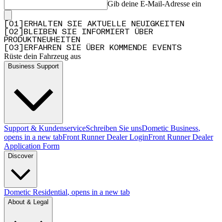
Gib deine E-Mail-Adresse ein
[
0
1
]
ERHALTEN SIE AKTUELLE NEUIGKEITEN
[
0
2
]
BLEIBEN SIE INFORMIERT ÜBER
PRODUKTNEUHEITEN
[
0
3
]
ERFAHREN SIE ÜBER KOMMENDE EVENTS
Rüste dein Fahrzeug aus
Business Support
Support & Kundenservice
Schreiben Sie uns
Dometic Business
,
opens in a new tab
Front Runner Dealer Login
Front Runner Dealer
Application Form
Discover
Dometic Residential
, opens in a new tab
About & Legal