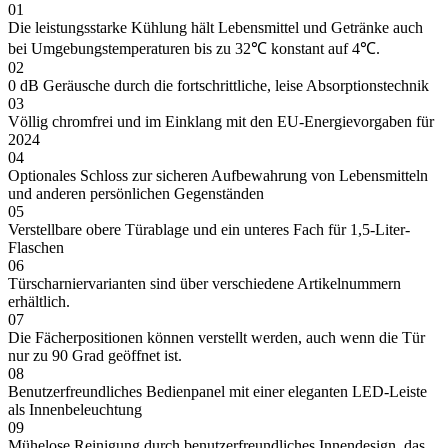
01
Die leistungsstarke Kühlung hält Lebensmittel und Getränke auch
bei Umgebungstemperaturen bis zu 32℃ konstant auf 4℃.
02
0 dB Geräusche durch die fortschrittliche, leise Absorptionstechnik
03
Völlig chromfrei und im Einklang mit den EU-Energievorgaben für
2024
04
Optionales Schloss zur sicheren Aufbewahrung von Lebensmitteln
und anderen persönlichen Gegenständen
05
Verstellbare obere Türablage und ein unteres Fach für 1,5-Liter-
Flaschen
06
Türscharniervarianten sind über verschiedene Artikelnummern
erhältlich.
07
Die Fächerpositionen können verstellt werden, auch wenn die Tür
nur zu 90 Grad geöffnet ist.
08
Benutzerfreundliches Bedienpanel mit einer eleganten LED-Leiste
als Innenbeleuchtung
09
Mühelose Reinigung durch benutzerfreundliches Innendesign, das