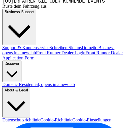
[
0
3
]
ERFAHREN SIE ÜBER KOMMENDE EVENTS
Rüste dein Fahrzeug aus
Business Support
Support & Kundenservice
Schreiben Sie uns
Dometic Business
,
opens in a new tab
Front Runner Dealer Login
Front Runner Dealer
Application Form
Discover
Dometic Residential
, opens in a new tab
About & Legal
Datenschutzrichtlinie
Cookie-Richtlinie
Cookie-Einstellungen