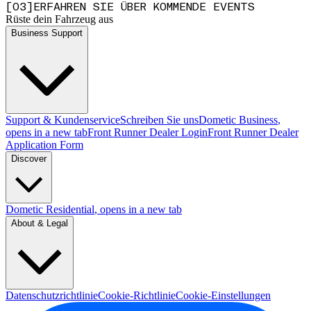
[
0
3
]
ERFAHREN SIE ÜBER KOMMENDE EVENTS
Rüste dein Fahrzeug aus
Business Support
Support & Kundenservice
Schreiben Sie uns
Dometic Business
,
opens in a new tab
Front Runner Dealer Login
Front Runner Dealer
Application Form
Discover
Dometic Residential
, opens in a new tab
About & Legal
Datenschutzrichtlinie
Cookie-Richtlinie
Cookie-Einstellungen