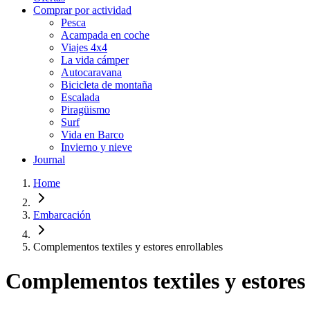
Comprar por actividad
Pesca
Acampada en coche
Viajes 4x4
La vida cámper
Autocaravana
Bicicleta de montaña
Escalada
Piragüismo
Surf
Vida en Barco
Invierno y nieve
Journal
Home
Embarcación
Complementos textiles y estores enrollables
Complementos textiles y estores 