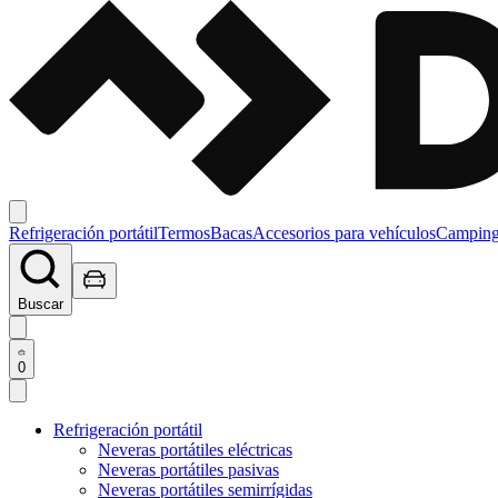
Refrigeración portátil
Termos
Bacas
Accesorios para vehículos
Campin
Buscar
0
Refrigeración portátil
Neveras portátiles eléctricas
Neveras portátiles pasivas
Neveras portátiles semirrígidas