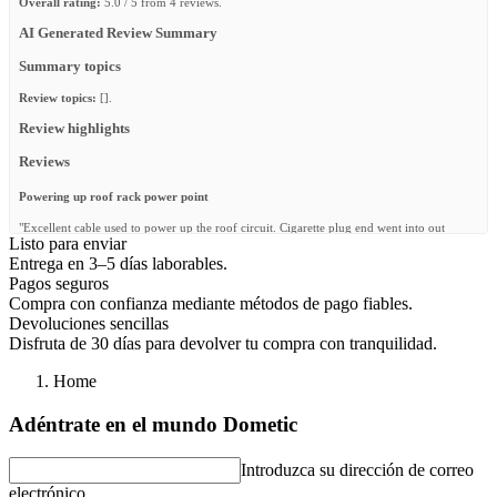
Overall rating:
5.0 / 5 from 4 reviews.
AI Generated Review Summary
Summary topics
Review topics:
[].
Review highlights
Reviews
Powering up roof rack power point
"Excellent cable used to power up the roof circuit. Cigarette plug end went into out
Listo para enviar
power station and the hella end into the power point. Nice quality"
Entrega en 3–5 días laborables.
—
Tray M.
(
5/5
)
Pagos seguros
Compra con confianza mediante métodos de pago fiables.
Pratcital solution to power the roofrack power point
Devoluciones sencillas
"Nice weather proof wire and sturdy connections with fuse incorporated in the 12c cig
Disfruta de 30 días para devolver tu compra con tranquilidad.
ligther connection"
—
Sherif G.
(
5/5
)
Home
Schnell u. kompet .
Adéntrate en el mundo Dometic
"Schnell u. kompet ."
Introduzca su dirección de correo
—
Thorwald D.
(
5/5
)
electrónico