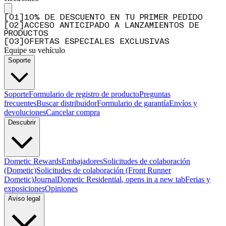
Semplice e comodo
"Questo cavo mi permette di alimentare il mio portapacchi senza la necessità di realizzare
[
0
1
]
10% DE DESCUENTO EN TU PRIMER PEDIDO
un impianto elettrico. Lo collego direttamente alla presa accendisigari dell’auto e porto la
[
0
2
]
ACCESO ANTICIPADO A LANZAMIENTOS DE
corrente fino al tetto dell’auto"
PRODUCTOS
[
0
3
]
OFERTAS ESPECIALES EXCLUSIVAS
—
Raffaele L.
(
5/5
)
Equipe su vehículo
Q&A
Soporte
Soporte
Formulario de registro de producto
Preguntas
frecuentes
Buscar distribuidor
Formulario de garantía
Envíos y
devoluciones
Cancelar compra
Descubrir
Dometic Rewards
Embajadores
Solicitudes de colaboración
(Dometic)
Solicitudes de colaboración (Front Runner
Dometic)
Journal
Dometic Residential
, opens in a new tab
Ferias y
exposiciones
Opiniones
Aviso legal