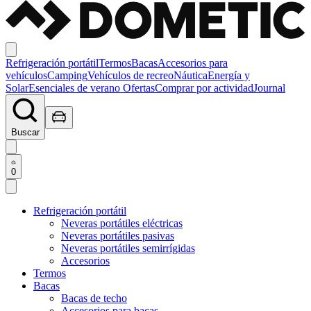
Refrigeración portátil
Termos
Bacas
Accesorios para
vehículos
Camping
Vehículos de recreo
Náutica
Energía y
Solar
Esenciales de verano
Ofertas
Comprar por actividad
Journal
Buscar
0
Refrigeración portátil
Neveras portátiles eléctricas
Neveras portátiles pasivas
Neveras portátiles semirrígidas
Accesorios
Termos
Bacas
Bacas de techo
Accesorios para bacas