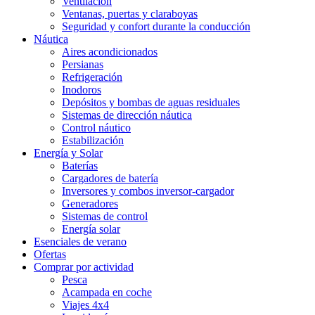
Ventilación
Ventanas, puertas y claraboyas
Seguridad y confort durante la conducción
Náutica
Aires acondicionados
Persianas
Refrigeración
Inodoros
Depósitos y bombas de aguas residuales
Sistemas de dirección náutica
Control náutico
Estabilización
Energía y Solar
Baterías
Cargadores de batería
Inversores y combos inversor-cargador
Generadores
Sistemas de control
Energía solar
Esenciales de verano
Ofertas
Comprar por actividad
Pesca
Acampada en coche
Viajes 4x4