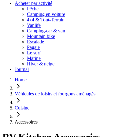
Acheter par activité
Pêche
Camping en voiture
4x4 & Tout-Terrain
Vanlife
Camping-car & van
Mountain bike
Escalade
Pagaie
Le surf
Marine
Hiver & neige
Journal
Home
Véhicules de loisirs et fourgons aménagés
Cuisine
Accessoires
RV Kitchen Accessories