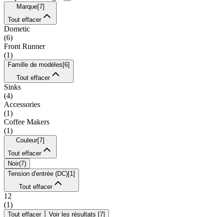
Marque
[
7
]
Tout effacer
Dometic
(
6
)
Front Runner
(
1
)
Famille de modèles
[
6
]
Tout effacer
Sinks
(
4
)
Accessories
(
1
)
Coffee Makers
(
1
)
Couleur
[
7
]
Tout effacer
Noir
(
7
)
Tension d'entrée (DC)
[
1
]
Tout effacer
12
(
1
)
Tout effacer
Voir les résultats
[
7
]