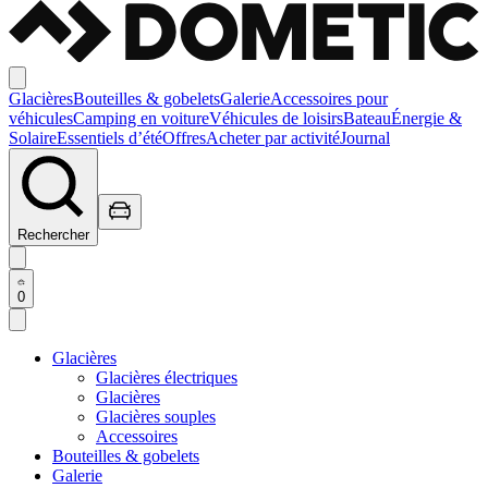
Glacières
Bouteilles & gobelets
Galerie
Accessoires pour
véhicules
Camping en voiture
Véhicules de loisirs
Bateau
Énergie &
Solaire
Essentiels d’été
Offres
Acheter par activité
Journal
Rechercher
0
Glacières
Glacières électriques
Glacières
Glacières souples
Accessoires
Bouteilles & gobelets
Galerie