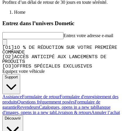
Profitez d’un délai de retour de 30 jours en toute sérénité.
Home
Entrez dans l’univers Dometic
Entrez votre adresse e-mail
[
0
1
]
10 % DE RÉDUCTION SUR VOTRE PREMIÈRE
COMMANDE
[
0
2
]
ACCÈS ANTICIPÉ AUX LANCEMENTS DE
PRODUITS
[
0
3
]
OFFRES SPÉCIALES EXCLUSIVES
Équipez votre véhicule
Support
Assistance
Formulaire de retour
Formulaire d'enregistrement des
produits
Questions fréquemment posées
Formulaire de
garantie
Revendeurs
Catalogues
, opens in a new tab
Banque
d'images
, opens in a new tab
Livraison & retours
Annuler l’achat
Découvrir