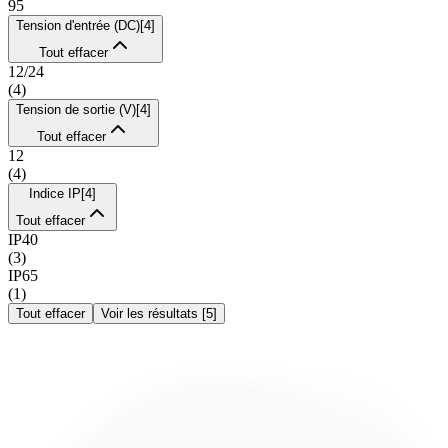
95
Tension d'entrée (DC)
[
4
]
Tout effacer
12/24
(
4
)
Tension de sortie (V)
[
4
]
Tout effacer
12
(
4
)
Indice IP
[
4
]
Tout effacer
IP40
(
3
)
IP65
(
1
)
Tout effacer
Voir les résultats
[
5
]