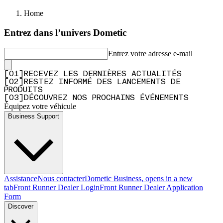
Home
Entrez dans l’univers Dometic
Entrez votre adresse e-mail
[
0
1
]
RECEVEZ LES DERNIÈRES ACTUALITÉS
[
0
2
]
RESTEZ INFORMÉ DES LANCEMENTS DE
PRODUITS
[
0
3
]
DÉCOUVREZ NOS PROCHAINS ÉVÉNEMENTS
Équipez votre véhicule
Business Support
Assistance
Nous contacter
Dometic Business
, opens in a new
tab
Front Runner Dealer Login
Front Runner Dealer Application
Form
Discover