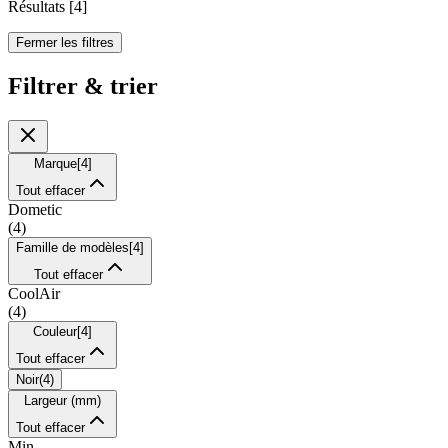
Résultats
[
4
]
Fermer les filtres
Filtrer & trier
Marque
[
4
]
Tout effacer
Dometic
(
4
)
Famille de modèles
[
4
]
Tout effacer
CoolAir
(
4
)
Couleur
[
4
]
Tout effacer
Noir
(
4
)
Largeur (mm)
Tout effacer
Min