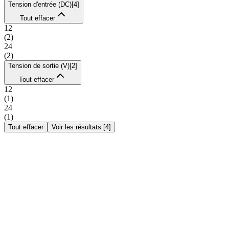
Tension d'entrée (DC)
[
4
]
Tout effacer
12
(
2
)
24
(
2
)
Tension de sortie (V)
[
2
]
Tout effacer
12
(
1
)
24
(
1
)
Tout effacer
Voir les résultats
[
4
]