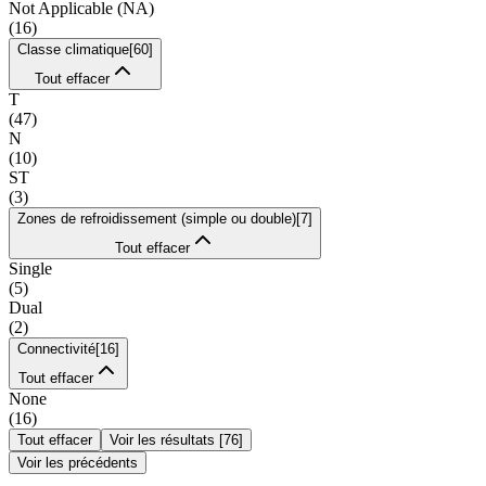
Not Applicable (NA)
(
16
)
Classe climatique
[
60
]
Tout effacer
T
(
47
)
N
(
10
)
ST
(
3
)
Zones de refroidissement (simple ou double)
[
7
]
Tout effacer
Single
(
5
)
Dual
(
2
)
Connectivité
[
16
]
Tout effacer
None
(
16
)
Tout effacer
Voir les résultats
[
76
]
Voir les précédents