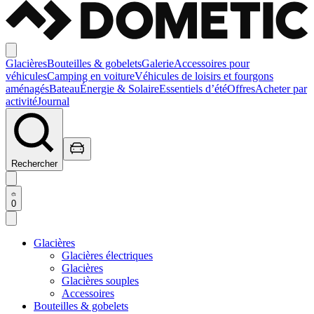
Glacières
Bouteilles & gobelets
Galerie
Accessoires pour
véhicules
Camping en voiture
Véhicules de loisirs et fourgons
aménagés
Bateau
Énergie & Solaire
Essentiels d’été
Offres
Acheter par
activité
Journal
Rechercher
0
Glacières
Glacières électriques
Glacières
Glacières souples
Accessoires
Bouteilles & gobelets