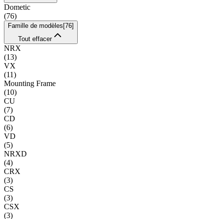
Dometic
(
76
)
Famille de modèles
[
76
]
Tout effacer
NRX
(
13
)
VX
(
11
)
Mounting Frame
(
10
)
CU
(
7
)
CD
(
6
)
VD
(
5
)
NRXD
(
4
)
CRX
(
3
)
CS
(
3
)
CSX
(
3
)