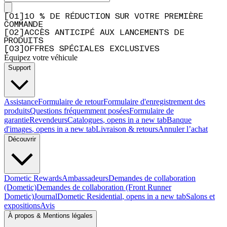
Q&A
[
0
1
]
10 % DE RÉDUCTION SUR VOTRE PREMIÈRE
COMMANDE
[
0
2
]
ACCÈS ANTICIPÉ AUX LANCEMENTS DE
PRODUITS
[
0
3
]
OFFRES SPÉCIALES EXCLUSIVES
Équipez votre véhicule
Support
Assistance
Formulaire de retour
Formulaire d'enregistrement des
produits
Questions fréquemment posées
Formulaire de
garantie
Revendeurs
Catalogues
, opens in a new tab
Banque
d'images
, opens in a new tab
Livraison & retours
Annuler l’achat
Découvrir
Dometic Rewards
Ambassadeurs
Demandes de collaboration
(Dometic)
Demandes de collaboration (Front Runner
Dometic)
Journal
Dometic Residential
, opens in a new tab
Salons et
expositions
Avis
À propos & Mentions légales