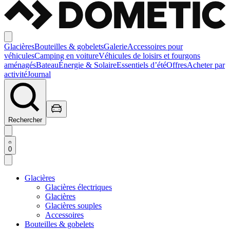
Glacières
Bouteilles & gobelets
Galerie
Accessoires pour
véhicules
Camping en voiture
Véhicules de loisirs et fourgons
aménagés
Bateau
Énergie & Solaire
Essentiels d’été
Offres
Acheter par
activité
Journal
Rechercher
0
Glacières
Glacières électriques
Glacières
Glacières souples
Accessoires
Bouteilles & gobelets