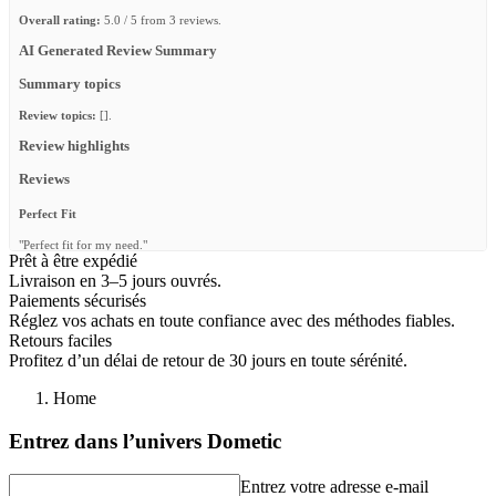
Overall rating:
5.0 / 5 from 3 reviews.
AI Generated Review Summary
Summary topics
Review topics:
[].
Review highlights
Reviews
Perfect Fit
"Perfect fit for my need."
Prêt à être expédié
—
Juan F.
(
5/5
)
Livraison en 3–5 jours ouvrés.
Paiements sécurisés
Packing Cube/Large
Réglez vos achats en toute confiance avec des méthodes fiables.
"Die Taschen werden jetzt erst getestet auf dem Abenteuer Lappland"
Retours faciles
Profitez d’un délai de retour de 30 jours en toute sérénité.
—
Simone A.
(
5/5
)
Home
Packing cube
"great quality, and value. great organizational tool, to add to an already great modular
Entrez dans l’univers Dometic
packing system."
—
ALAN B.
(
5/5
)
Entrez votre adresse e-mail