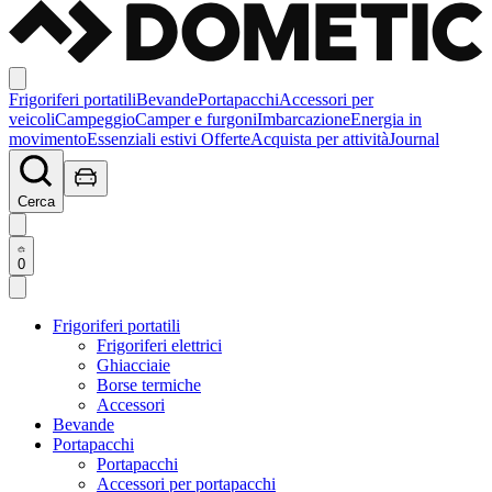
Frigoriferi portatili
Bevande
Portapacchi
Accessori per
veicoli
Campeggio
Camper e furgoni
Imbarcazione
Energia in
movimento
Essenziali estivi
Offerte
Acquista per attività
Journal
Cerca
0
Frigoriferi portatili
Frigoriferi elettrici
Ghiacciaie
Borse termiche
Accessori
Bevande
Portapacchi
Portapacchi
Accessori per portapacchi