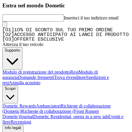
Entra nel mondo Dometic
Inserisci il tuo indirizzo email
[
0
1
]
10% DI SCONTO SUL TUO PRIMO ORDINE
[
0
2
]
ACCESSO ANTICIPATO AI LANCI DI PRODOTTO
[
0
3
]
OFFERTE ESCLUSIVE
Attrezza il tuo veicolo
Supporto
Modulo di registrazione del prodotto
Resi
Modulo di
garanzia
Domande frequenti
Trova rivenditore
Spedizioni e
resi
Annulla acquisto
Scopri
Dometic Rewards
Ambasciatori
Richieste di collaborazione
(Dometic)
Richieste di collaborazione (Front Runner
Dometic)
Journal
Dometic Residential
, opens in a new tab
Eventi e
fiere
Recensioni
Info legali