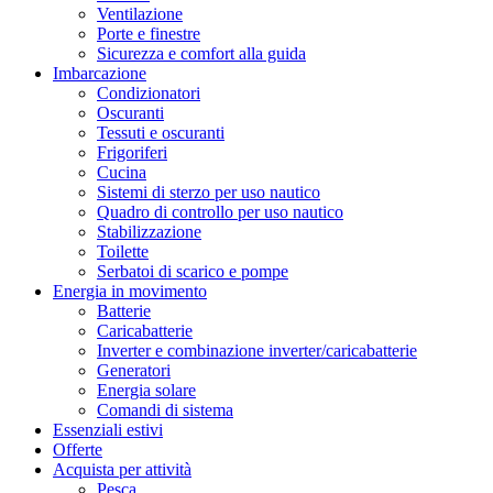
Ventilazione
Porte e finestre
Sicurezza e comfort alla guida
Imbarcazione
Condizionatori
Oscuranti
Tessuti e oscuranti
Frigoriferi
Cucina
Sistemi di sterzo per uso nautico
Quadro di controllo per uso nautico
Stabilizzazione
Toilette
Serbatoi di scarico e pompe
Energia in movimento
Batterie
Caricabatterie
Inverter e combinazione inverter/caricabatterie
Generatori
Energia solare
Comandi di sistema
Essenziali estivi
Offerte
Acquista per attività
Pesca