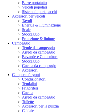
Barre portatutto
Veicoli popolari
Sistemi di portapacchi
Accessori per veicoli
Tavoli
Energia & Illuminazione
Scale
Stoccaggio
Protezione & finiture
Campeggio
Tende da campeggio
Arredi da campeggio
Bevande e Contenitori
Stoccaggio
Cucina da campeggio
Accessori
Camper e furgoni
Condizionatori
Tendalini
Frigoriferi
Cucina
Arredi da campeggio
Toilette
Accessori per la pulizia
Caldaie