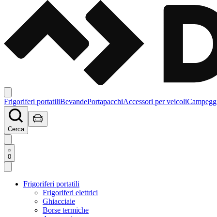
Frigoriferi portatili
Bevande
Portapacchi
Accessori per veicoli
Campegg
Cerca
0
Frigoriferi portatili
Frigoriferi elettrici
Ghiacciaie
Borse termiche