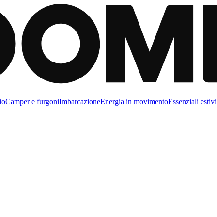
io
Camper e furgoni
Imbarcazione
Energia in movimento
Essenziali estivi