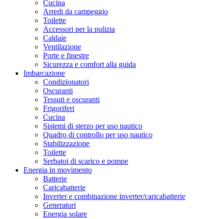
Cucina
Arredi da campeggio
Toilette
Accessori per la pulizia
Caldaie
Ventilazione
Porte e finestre
Sicurezza e comfort alla guida
Imbarcazione
Condizionatori
Oscuranti
Tessuti e oscuranti
Frigoriferi
Cucina
Sistemi di sterzo per uso nautico
Quadro di controllo per uso nautico
Stabilizzazione
Toilette
Serbatoi di scarico e pompe
Energia in movimento
Batterie
Caricabatterie
Inverter e combinazione inverter/caricabatterie
Generatori
Energia solare