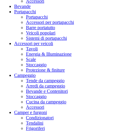
Accessori
Bevande
Portapacchi
Portapacchi
Accessori per portapacchi
Barre portatutto
Veicoli popolari
Sistemi di portapacchi
Accessori per veicoli
Tavoli
Energia & Illuminazione
Scale
Stoccaggio
Protezione & finiture
Campeggio
Tende da campeggio
Arredi da campeggio
Bevande e Contenitori
Stoccaggio
Cucina da campeggio
Accessori
Camper e furgoni
Condizionatori
Tendalini
Frigoriferi