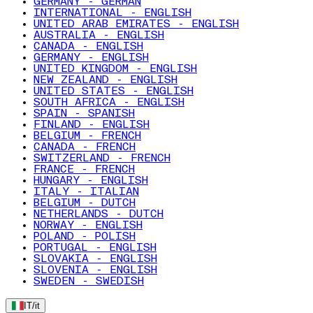
GERMANY - GERMAN
INTERNATIONAL - ENGLISH
UNITED ARAB EMIRATES - ENGLISH
AUSTRALIA - ENGLISH
CANADA - ENGLISH
GERMANY - ENGLISH
UNITED KINGDOM - ENGLISH
NEW ZEALAND - ENGLISH
UNITED STATES - ENGLISH
SOUTH AFRICA - ENGLISH
SPAIN - SPANISH
FINLAND - ENGLISH
BELGIUM - FRENCH
CANADA - FRENCH
SWITZERLAND - FRENCH
FRANCE - FRENCH
HUNGARY - ENGLISH
ITALY - ITALIAN
BELGIUM - DUTCH
NETHERLANDS - DUTCH
NORWAY - ENGLISH
POLAND - POLISH
PORTUGAL - ENGLISH
SLOVAKIA - ENGLISH
SLOVENIA - ENGLISH
SWEDEN - SWEDISH
IT
/
it