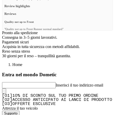
Review highlights
Reviews
Quality not up to Front
"Quality not up to Front Runner normal standard"
Pronto alla spedizione
—
Dave P.
(
3/5
)
Consegna in 3–5 giorni lavorativi.
Pagamenti sicuri
Sehr gut durchdachte Lösung
Acquista in tutta sicurezza con metodi affidabili.
"Sehr gut durchdachte Lösung"
Reso senza stress
30 giorni per il reso – tranquillità garantita.
—
Markus A.
(
5/5
)
Home
Impeccable
"Impeccable"
Entra nel mondo Dometic
—
Fernando M.
(
5/5
)
Inserisci il tuo indirizzo email
Works okay.
"The locks works, but is quite flimsy, and it's finicky to line up the numbers. I had
[
0
1
]
10% DI SCONTO SUL TUO PRIMO ORDINE
assumed this was designed with rattling in mind, but find a standard lock works better"
[
0
2
]
ACCESSO ANTICIPATO AI LANCI DI PRODOTTO
—
Luke F.
(
2/5
)
[
0
3
]
OFFERTE ESCLUSIVE
Attrezza il tuo veicolo
Very good quality and design
Supporto