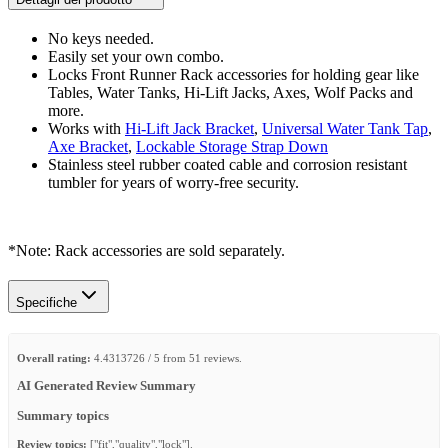
No keys needed.
Easily set your own combo.
Locks Front Runner Rack accessories for holding gear like
Tables, Water Tanks, Hi-Lift Jacks, Axes, Wolf Packs and
more.
Works with
Hi-Lift Jack Bracket
,
Universal Water Tank Tap
,
Axe Bracket
,
Lockable Storage Strap Down
Stainless steel rubber coated cable and corrosion resistant
tumbler for years of worry-free security.
*Note: Rack accessories are sold separately.
Specifiche
Overall rating:
4.4313726 / 5 from 51 reviews.
AI Generated Review Summary
Summary topics
Review topics:
["fit","quality","lock"].