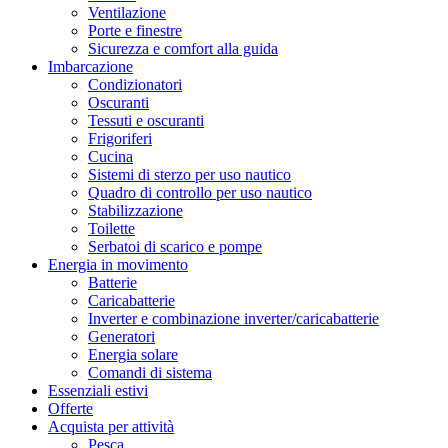
Ventilazione
Porte e finestre
Sicurezza e comfort alla guida
Imbarcazione
Condizionatori
Oscuranti
Tessuti e oscuranti
Frigoriferi
Cucina
Sistemi di sterzo per uso nautico
Quadro di controllo per uso nautico
Stabilizzazione
Toilette
Serbatoi di scarico e pompe
Energia in movimento
Batterie
Caricabatterie
Inverter e combinazione inverter/caricabatterie
Generatori
Energia solare
Comandi di sistema
Essenziali estivi
Offerte
Acquista per attività
Pesca