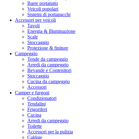
Barre portatutto
Veicoli popolari
Sistemi di portapacchi
Accessori per veicoli
Tavoli
Energia & Illuminazione
Scale
Stoccaggio
Protezione & finiture
Campeggio
Tende da campeggio
Arredi da campeggio
Bevande e Contenitori
Stoccaggio
Cucina da campeggio
Accessori
Camper e furgoni
Condizionatori
Tendalini
Frigoriferi
Cucina
Arredi da campeggio
Toilette
Accessori per la pulizia
Caldaie