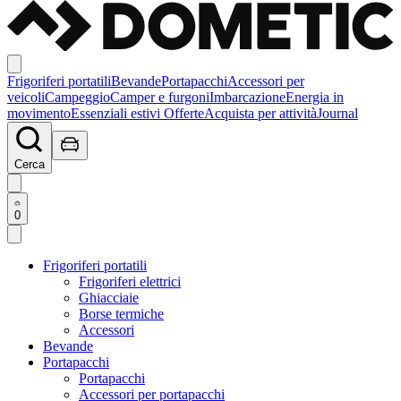
Frigoriferi portatili
Bevande
Portapacchi
Accessori per
veicoli
Campeggio
Camper e furgoni
Imbarcazione
Energia in
movimento
Essenziali estivi
Offerte
Acquista per attività
Journal
Cerca
0
Frigoriferi portatili
Frigoriferi elettrici
Ghiacciaie
Borse termiche
Accessori
Bevande
Portapacchi
Portapacchi
Accessori per portapacchi