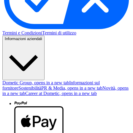
vergrendelingsmechanisme voelt cheap aan. Als je met je overlander offroad bent
geweest en er zit modder op de slotjes is het helemaal onbegonnen werk."
—
Jerry M.
(
2/5
)
Q&A
Termini e Condizioni
Termini di utilizzo
Informazioni aziendali
Dometic Group
, opens in a new tab
Informazioni sul
fornitore
Sostenibilità
PR & Media
, opens in a new tab
Novità
, opens
in a new tab
Career at Dometic
, opens in a new tab