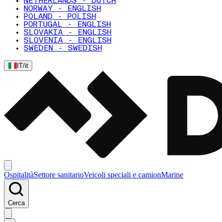
NETHERLANDS - DUTCH
NORWAY - ENGLISH
POLAND - POLISH
PORTUGAL - ENGLISH
SLOVAKIA - ENGLISH
SLOVENIA - ENGLISH
SWEDEN - SWEDISH
IT
/
it
Ospitalità
Settore sanitario
Veicoli speciali e camion
Marine
Cerca