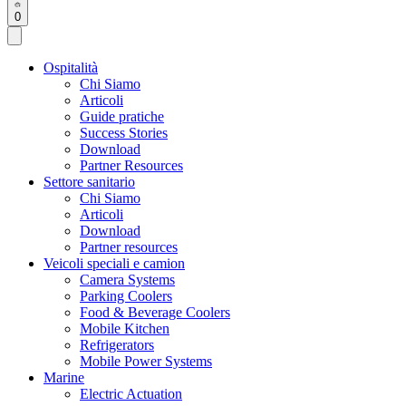
0
Ospitalità
Chi Siamo
Articoli
Guide pratiche
Success Stories
Download
Partner Resources
Settore sanitario
Chi Siamo
Articoli
Download
Partner resources
Veicoli speciali e camion
Camera Systems
Parking Coolers
Food & Beverage Coolers
Mobile Kitchen
Refrigerators
Mobile Power Systems
Marine
Electric Actuation