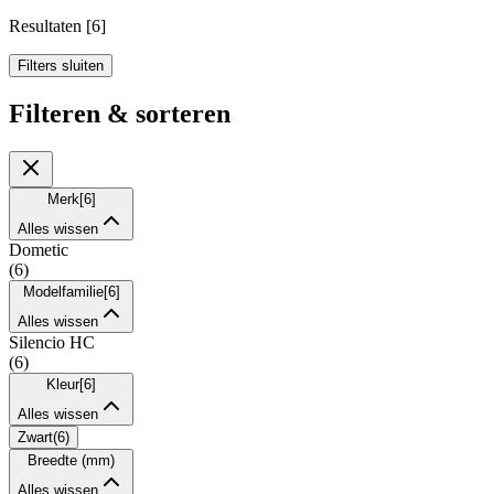
Resultaten
[
6
]
Filters sluiten
Filteren & sorteren
Merk
[
6
]
Alles wissen
Dometic
(
6
)
Modelfamilie
[
6
]
Alles wissen
Silencio HC
(
6
)
Kleur
[
6
]
Alles wissen
Zwart
(
6
)
Breedte (mm)
Alles wissen