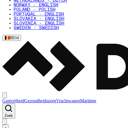
NETHERLANDS - DUTCH
NORWAY - ENGLISH
POLAND - POLISH
PORTUGAL - ENGLISH
SLOVAKIA - ENGLISH
SLOVENIA - ENGLISH
SWEDEN - SWEDISH
BE
/
nl
Gastvrijheid
Gezondheidszorg
Vrachtwagen
Maritime
Zoek