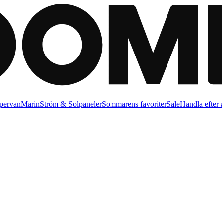
pervan
Marin
Ström & Solpaneler
Sommarens favoriter
Sale
Handla efter a