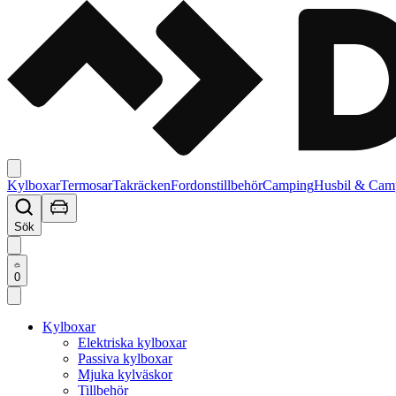
Kylboxar
Termosar
Takräcken
Fordonstillbehör
Camping
Husbil & Cam
Sök
0
Kylboxar
Elektriska kylboxar
Passiva kylboxar
Mjuka kylväskor
Tillbehör