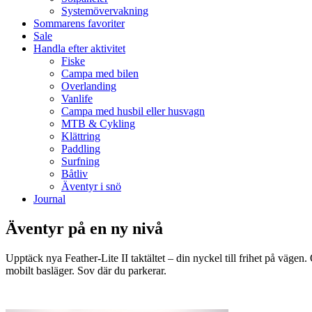
Systemövervakning
Sommarens favoriter
Sale
Handla efter aktivitet
Fiske
Campa med bilen
Overlanding
Vanlife
Campa med husbil eller husvagn
MTB & Cykling
Klättring
Paddling
Surfning
Båtliv
Äventyr i snö
Journal
Äventyr på en ny nivå
Upptäck nya Feather-Lite II taktältet – din nyckel till frihet på vägen.
mobilt basläger. Sov där du parkerar.