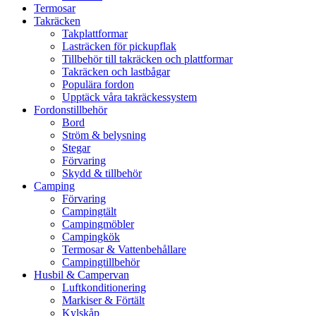
Termosar
Takräcken
Takplattformar
Lasträcken för pickupflak
Tillbehör till takräcken och plattformar
Takräcken och lastbågar
Populära fordon
Upptäck våra takräckessystem
Fordonstillbehör
Bord
Ström & belysning
Stegar
Förvaring
Skydd & tillbehör
Camping
Förvaring
Campingtält
Campingmöbler
Campingkök
Termosar & Vattenbehållare
Campingtillbehör
Husbil & Campervan
Luftkonditionering
Markiser & Förtält
Kylskåp