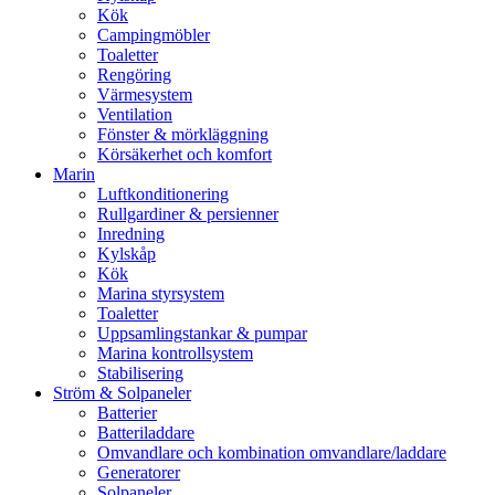
Kök
Campingmöbler
Toaletter
Rengöring
Värmesystem
Ventilation
Fönster & mörkläggning
Körsäkerhet och komfort
Marin
Luftkonditionering
Rullgardiner & persienner
Inredning
Kylskåp
Kök
Marina styrsystem
Toaletter
Uppsamlingstankar & pumpar
Marina kontrollsystem
Stabilisering
Ström & Solpaneler
Batterier
Batteriladdare
Omvandlare och kombination omvandlare/laddare
Generatorer
Solpaneler