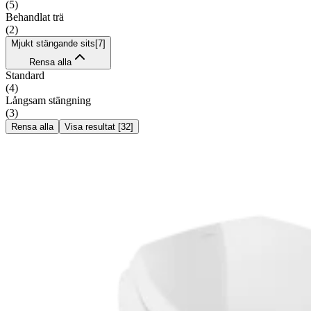
(
5
)
Behandlat trä
(
2
)
Mjukt stängande sits
[
7
]
Rensa alla
Standard
(
4
)
Långsam stängning
(
3
)
Rensa alla
Visa resultat
[
32
]