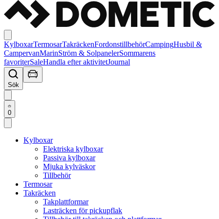
Kylboxar
Termosar
Takräcken
Fordonstillbehör
Camping
Husbil &
Campervan
Marin
Ström & Solpaneler
Sommarens
favoriter
Sale
Handla efter aktivitet
Journal
Sök
0
Kylboxar
Elektriska kylboxar
Passiva kylboxar
Mjuka kylväskor
Tillbehör
Termosar
Takräcken
Takplattformar
Lasträcken för pickupflak