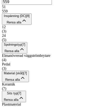
51
559
Inspänning (DC)
[
8
]
Rensa alla
12
(
3
)
24
(
5
)
Spolningstyp
[
7
]
Rensa alla
Elmanövrerad väggströmbrytare
(
4
)
Pedal
(
3
)
Material (skål)
[
7
]
Rensa alla
Keramik
(
7
)
Sits typ
[
7
]
Rensa alla
Plastmaterial