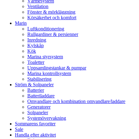
Värmesystem
Ventilation
Fönster & mörkläggning
Körsäkerhet och komfort
Marin
Luftkonditionering
Rullgardiner & persienner
Inredning
Kylskåp
Kök
Marina styrsystem
Toaletter
Uppsamlingstankar & pumpar
Marina kontrollsystem
Stabilisering
Ström & Solpaneler
Batterier
Batteriladdare
Omvandlare och kombination omvandlare/laddare
Generatorer
Solpaneler
Systemövervakning
Sommarens favoriter
Sale
Handla efter aktivitet