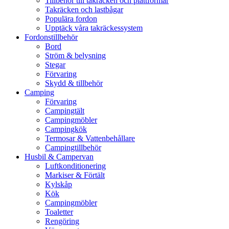
Tillbehör till takräcken och plattformar
Takräcken och lastbågar
Populära fordon
Upptäck våra takräckessystem
Fordonstillbehör
Bord
Ström & belysning
Stegar
Förvaring
Skydd & tillbehör
Camping
Förvaring
Campingtält
Campingmöbler
Campingkök
Termosar & Vattenbehållare
Campingtillbehör
Husbil & Campervan
Luftkonditionering
Markiser & Förtält
Kylskåp
Kök
Campingmöbler
Toaletter
Rengöring