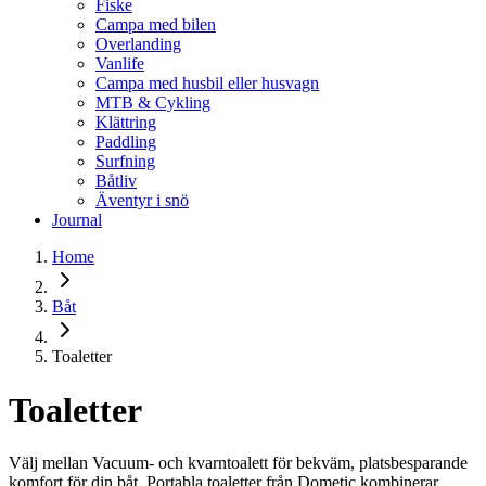
Fiske
Campa med bilen
Overlanding
Vanlife
Campa med husbil eller husvagn
MTB & Cykling
Klättring
Paddling
Surfning
Båtliv
Äventyr i snö
Journal
Home
Båt
Toaletter
Toaletter
Välj mellan Vacuum- och kvarntoalett för bekväm, platsbesparande
komfort för din båt. Portabla toaletter från Dometic kombinerar