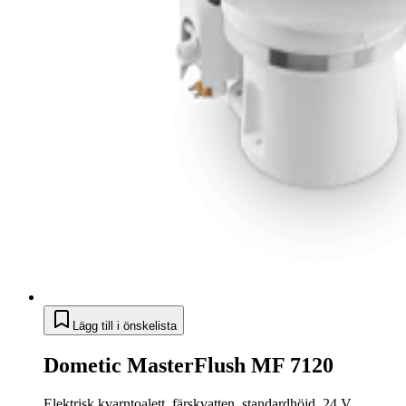
Lägg till i önskelista
Dometic MasterFlush MF 7120
Elektrisk kvarntoalett, färskvatten, standardhöjd, 24 V