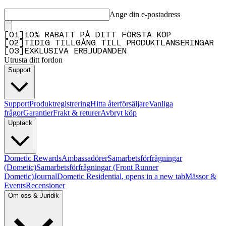
Ange din e-postadress
[
0
1
]
10% RABATT PÅ DITT FÖRSTA KÖP
[
0
2
]
TIDIG TILLGÅNG TILL PRODUKTLANSERINGAR
[
0
3
]
EXKLUSIVA ERBJUDANDEN
Utrusta ditt fordon
Support
Support
Produktregistrering
Hitta återförsäljare
Vanliga
frågor
Garantier
Frakt & returer
Avbryt köp
Upptäck
Dometic Rewards
Ambassadörer
Samarbetsförfrågningar
(Dometic)
Samarbetsförfrågningar (Front Runner
Dometic)
Journal
Dometic Residential
, opens in a new tab
Mässor &
Events
Recensioner
Om oss & Juridik