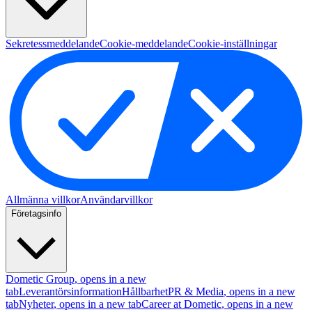
Sekretessmeddelande
Cookie-meddelande
Cookie-inställningar
Allmänna villkor
Användarvillkor
Företagsinfo
Dometic Group
, opens in a new
tab
Leverantörsinformation
Hållbarhet
PR & Media
, opens in a new
tab
Nyheter
, opens in a new tab
Career at Dometic
, opens in a new