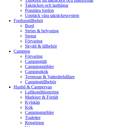
Tillbehör till takräcken och plattformar
Takräcken och lastbågar
Populära fordon
Upptäck våra takräckessystem
Fordonstillbehör
Bord
Ström & belysning
Stegar
Förvaring
Skydd & tillbehör
Camping
Förvaring
Campingtält
Campingmöbler
Campingkök
Termosar & Vattenbehållare
Campingtillbehör
Husbil & Campervan
Luftkonditionering
Markiser & Förtält
Kylskåp
Kök
Campingmöbler
Toaletter
Rengöring