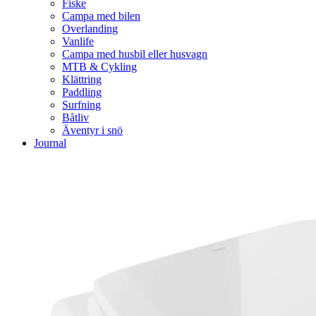
Fiske
Campa med bilen
Overlanding
Vanlife
Campa med husbil eller husvagn
MTB & Cykling
Klättring
Paddling
Surfning
Båtliv
Äventyr i snö
Journal