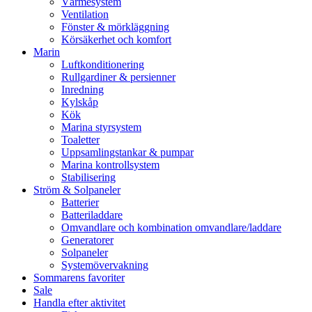
Värmesystem
Ventilation
Fönster & mörkläggning
Körsäkerhet och komfort
Marin
Luftkonditionering
Rullgardiner & persienner
Inredning
Kylskåp
Kök
Marina styrsystem
Toaletter
Uppsamlingstankar & pumpar
Marina kontrollsystem
Stabilisering
Ström & Solpaneler
Batterier
Batteriladdare
Omvandlare och kombination omvandlare/laddare
Generatorer
Solpaneler
Systemövervakning
Sommarens favoriter
Sale
Handla efter aktivitet