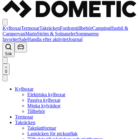
Kylboxar
Termosar
Takräcken
Fordonstillbehör
Camping
Husbil &
Campervan
Marin
Ström & Solpaneler
Sommarens
favoriter
Sale
Handla efter aktivitet
Journal
Sök
0
Kylboxar
Elektriska kylboxar
Passiva kylboxar
Mjuka kylväskor
Tillbehör
Termosar
Takräcken
Takplattformar
Lasträcken för pickupflak