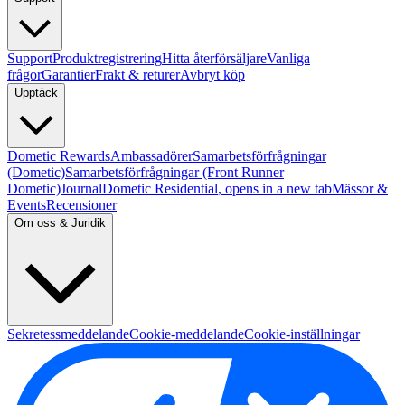
Support
Produktregistrering
Hitta återförsäljare
Vanliga
frågor
Garantier
Frakt & returer
Avbryt köp
Upptäck
Dometic Rewards
Ambassadörer
Samarbetsförfrågningar
(Dometic)
Samarbetsförfrågningar (Front Runner
Dometic)
Journal
Dometic Residential
, opens in a new tab
Mässor &
Events
Recensioner
Om oss & Juridik
Sekretessmeddelande
Cookie-meddelande
Cookie-inställningar