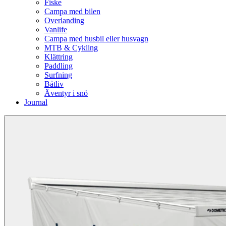
Fiske
Campa med bilen
Overlanding
Vanlife
Campa med husbil eller husvagn
MTB & Cykling
Klättring
Paddling
Surfning
Båtliv
Äventyr i snö
Journal