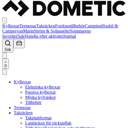
Kylboxar
Termosar
Takräcken
Fordonstillbehör
Camping
Husbil &
Campervan
Marin
Ström & Solpaneler
Sommarens
favoriter
Sale
Handla efter aktivitet
Journal
Sök
0
Kylboxar
Elektriska kylboxar
Passiva kylboxar
Mjuka kylväskor
Tillbehör
Termosar
Takräcken
Takplattformar
Lasträcken för pickupflak