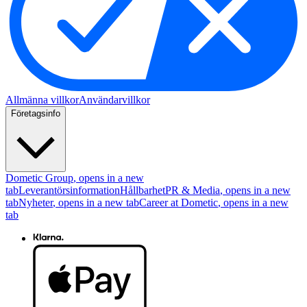
Allmänna villkor
Användarvillkor
Företagsinfo
Dometic Group
, opens in a new
tab
Leverantörsinformation
Hållbarhet
PR & Media
, opens in a new
tab
Nyheter
, opens in a new tab
Career at Dometic
, opens in a new
tab