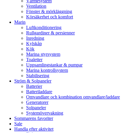
Värmesystem
Ventilation
Fönster & mörkläggning
Körsäkerhet och komfort
Marin
Luftkonditionering
Rullgardiner & persienner
Inredning
Kylskåp
Kök
Marina styrsystem
Toaletter
Uppsamlingstankar & pumpar
Marina kontrollsystem
Stabilisering
Ström & Solpaneler
Batterier
Batteriladdare
Omvandlare och kombination omvandlare/laddare
Generatorer
Solpaneler
Systemövervakning
Sommarens favoriter
Sale
Handla efter aktivitet