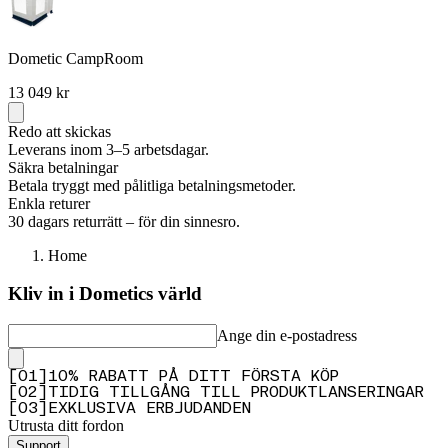
Dometic CampRoom
13 049 kr
Redo att skickas
Leverans inom 3–5 arbetsdagar.
Säkra betalningar
Betala tryggt med pålitliga betalningsmetoder.
Enkla returer
30 dagars returrätt – för din sinnesro.
Home
Kliv in i Dometics värld
Ange din e-postadress
[
0
1
]
10% RABATT PÅ DITT FÖRSTA KÖP
[
0
2
]
TIDIG TILLGÅNG TILL PRODUKTLANSERINGAR
[
0
3
]
EXKLUSIVA ERBJUDANDEN
Utrusta ditt fordon
Support