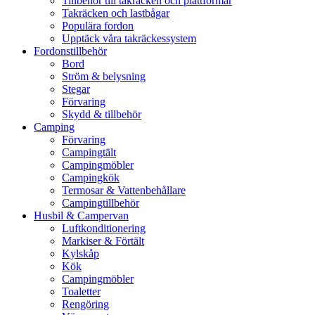
Tillbehör till takräcken och plattformar
Takräcken och lastbågar
Populära fordon
Upptäck våra takräckessystem
Fordonstillbehör
Bord
Ström & belysning
Stegar
Förvaring
Skydd & tillbehör
Camping
Förvaring
Campingtält
Campingmöbler
Campingkök
Termosar & Vattenbehållare
Campingtillbehör
Husbil & Campervan
Luftkonditionering
Markiser & Förtält
Kylskåp
Kök
Campingmöbler
Toaletter
Rengöring