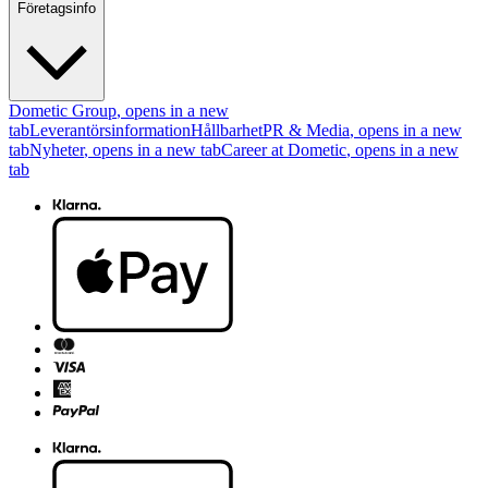
Företagsinfo
Dometic Group
, opens in a new
tab
Leverantörsinformation
Hållbarhet
PR & Media
, opens in a new
tab
Nyheter
, opens in a new tab
Career at Dometic
, opens in a new
tab