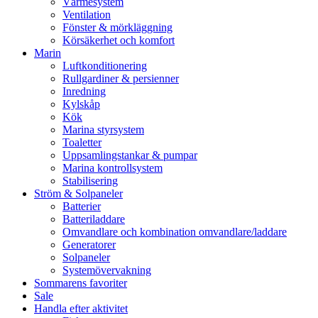
Värmesystem
Ventilation
Fönster & mörkläggning
Körsäkerhet och komfort
Marin
Luftkonditionering
Rullgardiner & persienner
Inredning
Kylskåp
Kök
Marina styrsystem
Toaletter
Uppsamlingstankar & pumpar
Marina kontrollsystem
Stabilisering
Ström & Solpaneler
Batterier
Batteriladdare
Omvandlare och kombination omvandlare/laddare
Generatorer
Solpaneler
Systemövervakning
Sommarens favoriter
Sale
Handla efter aktivitet