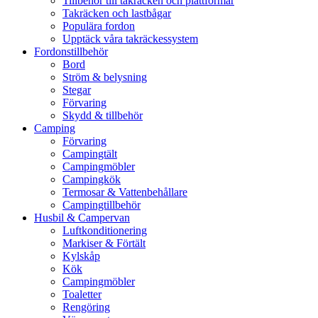
Tillbehör till takräcken och plattformar
Takräcken och lastbågar
Populära fordon
Upptäck våra takräckessystem
Fordonstillbehör
Bord
Ström & belysning
Stegar
Förvaring
Skydd & tillbehör
Camping
Förvaring
Campingtält
Campingmöbler
Campingkök
Termosar & Vattenbehållare
Campingtillbehör
Husbil & Campervan
Luftkonditionering
Markiser & Förtält
Kylskåp
Kök
Campingmöbler
Toaletter
Rengöring