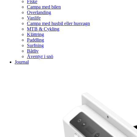
Fiske
Campa med bilen
Overlanding
Vanlife
Campa med husbil eller husvagn
MTB & Cykling
Klättring
Paddling
Surfning
Båtliv
Äventyr i snö
Journal