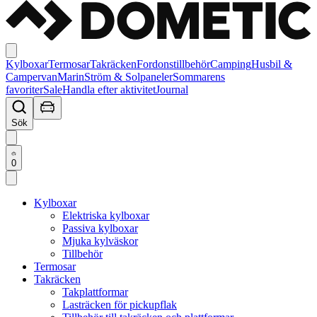
Kylboxar
Termosar
Takräcken
Fordonstillbehör
Camping
Husbil &
Campervan
Marin
Ström & Solpaneler
Sommarens
favoriter
Sale
Handla efter aktivitet
Journal
Sök
0
Kylboxar
Elektriska kylboxar
Passiva kylboxar
Mjuka kylväskor
Tillbehör
Termosar
Takräcken
Takplattformar
Lasträcken för pickupflak