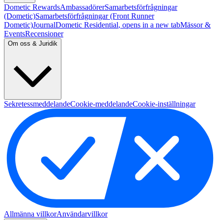
Dometic Rewards
Ambassadörer
Samarbetsförfrågningar
(Dometic)
Samarbetsförfrågningar (Front Runner
Dometic)
Journal
Dometic Residential
, opens in a new tab
Mässor &
Events
Recensioner
Om oss & Juridik
Sekretessmeddelande
Cookie-meddelande
Cookie-inställningar
Allmänna villkor
Användarvillkor