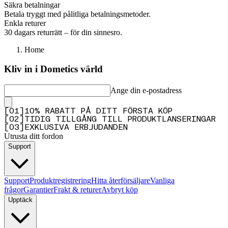
Säkra betalningar
Betala tryggt med pålitliga betalningsmetoder.
Enkla returer
30 dagars returrätt – för din sinnesro.
Home
Kliv in i Dometics värld
Ange din e-postadress
[
0
1
]
10% RABATT PÅ DITT FÖRSTA KÖP
[
0
2
]
TIDIG TILLGÅNG TILL PRODUKTLANSERINGAR
[
0
3
]
EXKLUSIVA ERBJUDANDEN
Utrusta ditt fordon
Support
Support
Produktregistrering
Hitta återförsäljare
Vanliga
frågor
Garantier
Frakt & returer
Avbryt köp
Upptäck