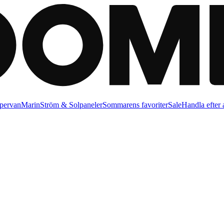
pervan
Marin
Ström & Solpaneler
Sommarens favoriter
Sale
Handla efter a