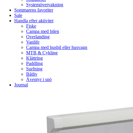
Systemövervakning
Sommarens favoriter
Sale
Handla efter aktivitet
Fiske
Campa med bilen
Overlanding
Vanlife
Campa med husbil eller husvagn
MTB & Cykling
Klättring
Paddling
Surfning
Båtliv
Äventyr i snö
Journal