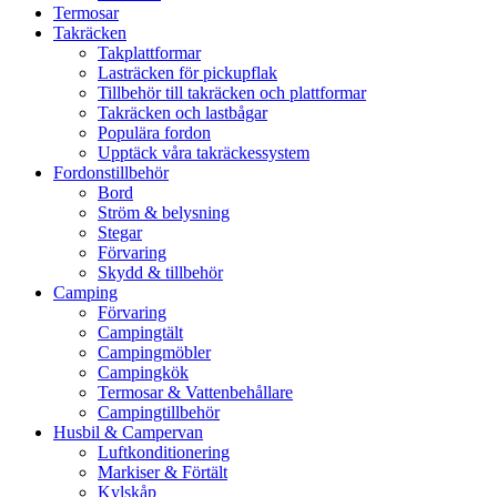
Termosar
Takräcken
Takplattformar
Lasträcken för pickupflak
Tillbehör till takräcken och plattformar
Takräcken och lastbågar
Populära fordon
Upptäck våra takräckessystem
Fordonstillbehör
Bord
Ström & belysning
Stegar
Förvaring
Skydd & tillbehör
Camping
Förvaring
Campingtält
Campingmöbler
Campingkök
Termosar & Vattenbehållare
Campingtillbehör
Husbil & Campervan
Luftkonditionering
Markiser & Förtält
Kylskåp