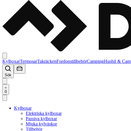
Kylboxar
Termosar
Takräcken
Fordonstillbehör
Camping
Husbil & Cam
Sök
0
Kylboxar
Elektriska kylboxar
Passiva kylboxar
Mjuka kylväskor
Tillbehör