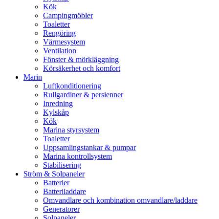
Kök
Campingmöbler
Toaletter
Rengöring
Värmesystem
Ventilation
Fönster & mörkläggning
Körsäkerhet och komfort
Marin
Luftkonditionering
Rullgardiner & persienner
Inredning
Kylskåp
Kök
Marina styrsystem
Toaletter
Uppsamlingstankar & pumpar
Marina kontrollsystem
Stabilisering
Ström & Solpaneler
Batterier
Batteriladdare
Omvandlare och kombination omvandlare/laddare
Generatorer
Solpaneler