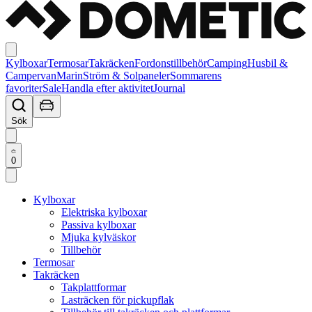
Kylboxar
Termosar
Takräcken
Fordonstillbehör
Camping
Husbil &
Campervan
Marin
Ström & Solpaneler
Sommarens
favoriter
Sale
Handla efter aktivitet
Journal
Sök
0
Kylboxar
Elektriska kylboxar
Passiva kylboxar
Mjuka kylväskor
Tillbehör
Termosar
Takräcken
Takplattformar
Lasträcken för pickupflak