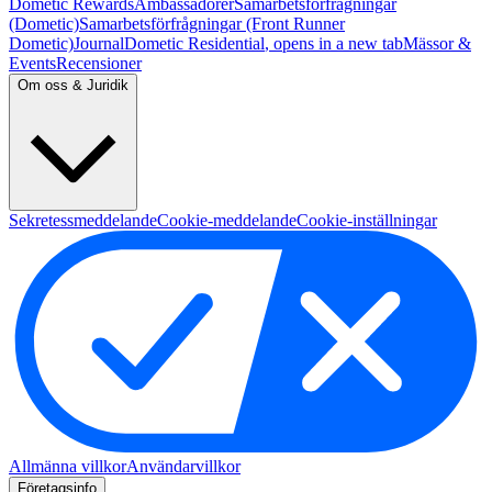
Dometic Rewards
Ambassadörer
Samarbetsförfrågningar
(Dometic)
Samarbetsförfrågningar (Front Runner
Dometic)
Journal
Dometic Residential
, opens in a new tab
Mässor &
Events
Recensioner
Om oss & Juridik
Sekretessmeddelande
Cookie-meddelande
Cookie-inställningar
Allmänna villkor
Användarvillkor
Företagsinfo