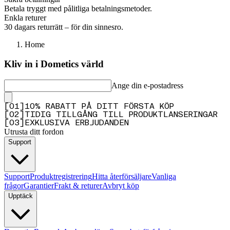
Betala tryggt med pålitliga betalningsmetoder.
Enkla returer
30 dagars returrätt – för din sinnesro.
Home
Kliv in i Dometics värld
Ange din e-postadress
[
0
1
]
10% RABATT PÅ DITT FÖRSTA KÖP
[
0
2
]
TIDIG TILLGÅNG TILL PRODUKTLANSERINGAR
[
0
3
]
EXKLUSIVA ERBJUDANDEN
Utrusta ditt fordon
Support
Support
Produktregistrering
Hitta återförsäljare
Vanliga
frågor
Garantier
Frakt & returer
Avbryt köp
Upptäck