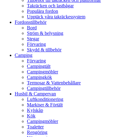
Tillbehör till takräcken och plattformar
Takräcken och lastbågar
Populära fordon
Upptäck våra takräckessystem
Fordonstillbehör
Bord
Ström & belysning
Stegar
Förvaring
Skydd & tillbehör
Camping
Förvaring
Campingtält
Campingmöbler
Campingkök
Termosar & Vattenbehållare
Campingtillbehör
Husbil & Campervan
Luftkonditionering
Markiser & Förtält
Kylskåp
Kök
Campingmöbler
Toaletter
Rengöring