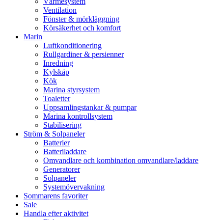
Värmesystem
Ventilation
Fönster & mörkläggning
Körsäkerhet och komfort
Marin
Luftkonditionering
Rullgardiner & persienner
Inredning
Kylskåp
Kök
Marina styrsystem
Toaletter
Uppsamlingstankar & pumpar
Marina kontrollsystem
Stabilisering
Ström & Solpaneler
Batterier
Batteriladdare
Omvandlare och kombination omvandlare/laddare
Generatorer
Solpaneler
Systemövervakning
Sommarens favoriter
Sale
Handla efter aktivitet