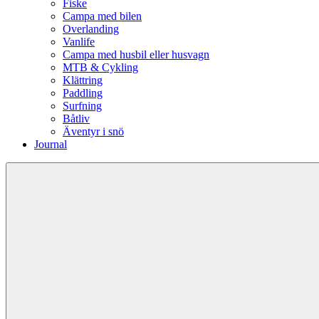
Fiske
Campa med bilen
Overlanding
Vanlife
Campa med husbil eller husvagn
MTB & Cykling
Klättring
Paddling
Surfning
Båtliv
Äventyr i snö
Journal