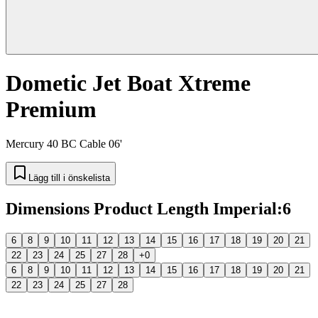
Dometic Jet Boat Xtreme
Premium
Mercury 40 BC Cable 06'
Lägg till i önskelista
Dimensions Product Length Imperial
:
6
6
8
9
10
11
12
13
14
15
16
17
18
19
20
21
22
23
24
25
27
28
+0
6
8
9
10
11
12
13
14
15
16
17
18
19
20
21
22
23
24
25
27
28