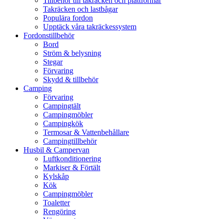
Tillbehör till takräcken och plattformar
Takräcken och lastbågar
Populära fordon
Upptäck våra takräckessystem
Fordonstillbehör
Bord
Ström & belysning
Stegar
Förvaring
Skydd & tillbehör
Camping
Förvaring
Campingtält
Campingmöbler
Campingkök
Termosar & Vattenbehållare
Campingtillbehör
Husbil & Campervan
Luftkonditionering
Markiser & Förtält
Kylskåp
Kök
Campingmöbler
Toaletter
Rengöring