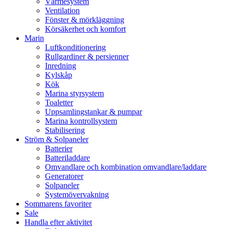
Värmesystem
Ventilation
Fönster & mörkläggning
Körsäkerhet och komfort
Marin
Luftkonditionering
Rullgardiner & persienner
Inredning
Kylskåp
Kök
Marina styrsystem
Toaletter
Uppsamlingstankar & pumpar
Marina kontrollsystem
Stabilisering
Ström & Solpaneler
Batterier
Batteriladdare
Omvandlare och kombination omvandlare/laddare
Generatorer
Solpaneler
Systemövervakning
Sommarens favoriter
Sale
Handla efter aktivitet