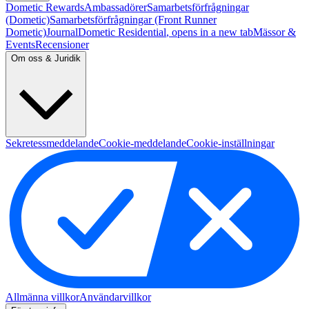
Dometic Rewards
Ambassadörer
Samarbetsförfrågningar
(Dometic)
Samarbetsförfrågningar (Front Runner
Dometic)
Journal
Dometic Residential
, opens in a new tab
Mässor &
Events
Recensioner
Om oss & Juridik
Sekretessmeddelande
Cookie-meddelande
Cookie-inställningar
Allmänna villkor
Användarvillkor