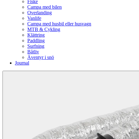
Fiske
Campa med bilen
Overlanding
Vanlife
Campa med husbil eller husvagn
MTB & Cykling
Klättring
Paddling
Surfning
Båtliv
Äventyr i snö
Journal