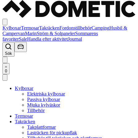
Kylboxar
Termosar
Takräcken
Fordonstillbehör
Camping
Husbil &
Campervan
Marin
Ström & Solpaneler
Sommarens
favoriter
Sale
Handla efter aktivitet
Journal
Sök
0
Kylboxar
Elektriska kylboxar
Passiva kylboxar
Mjuka kylväskor
Tillbehör
Termosar
Takräcken
Takplattformar
Lasträcken för pickupflak