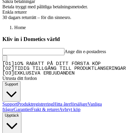
Säkra betalningar
Betala tryggt med pålitliga betalningsmetoder.
Enkla returer
30 dagars returrätt – för din sinnesro.
Home
Kliv in i Dometics värld
Ange din e-postadress
[
0
1
]
10% RABATT PÅ DITT FÖRSTA KÖP
[
0
2
]
TIDIG TILLGÅNG TILL PRODUKTLANSERINGAR
[
0
3
]
EXKLUSIVA ERBJUDANDEN
Utrusta ditt fordon
Support
Support
Produktregistrering
Hitta återförsäljare
Vanliga
frågor
Garantier
Frakt & returer
Avbryt köp
Upptäck