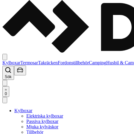
Kylboxar
Termosar
Takräcken
Fordonstillbehör
Camping
Husbil & Cam
Sök
0
Kylboxar
Elektriska kylboxar
Passiva kylboxar
Mjuka kylväskor
Tillbehör