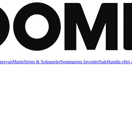
pervan
Marin
Ström & Solpaneler
Sommarens favoriter
Sale
Handla efter a