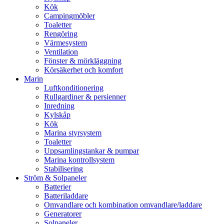
Kök
Campingmöbler
Toaletter
Rengöring
Värmesystem
Ventilation
Fönster & mörkläggning
Körsäkerhet och komfort
Marin
Luftkonditionering
Rullgardiner & persienner
Inredning
Kylskåp
Kök
Marina styrsystem
Toaletter
Uppsamlingstankar & pumpar
Marina kontrollsystem
Stabilisering
Ström & Solpaneler
Batterier
Batteriladdare
Omvandlare och kombination omvandlare/laddare
Generatorer
Solpaneler