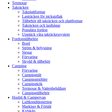
Termosar
Takräcken
Takplattformar
Lasträcken för pickupflak
Tillbehör till takräcken och plattformar
Takräcken och lastbågar
Populära fordon
Upptäck våra takräckessystem
Fordonstillbehör
Bord
Ström & belysning
Stegar
Förvaring
Skydd & tillbehör
Camping
Förvaring
Campingtält
Campingmöbler
Campingkök
Termosar & Vattenbehållare
Campingtillbehör
Husbil & Campervan
Luftkonditionering
Markiser & Förtält
Kylskåp