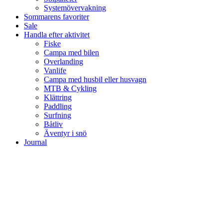
Systemövervakning
Sommarens favoriter
Sale
Handla efter aktivitet
Fiske
Campa med bilen
Overlanding
Vanlife
Campa med husbil eller husvagn
MTB & Cykling
Klättring
Paddling
Surfning
Båtliv
Äventyr i snö
Journal