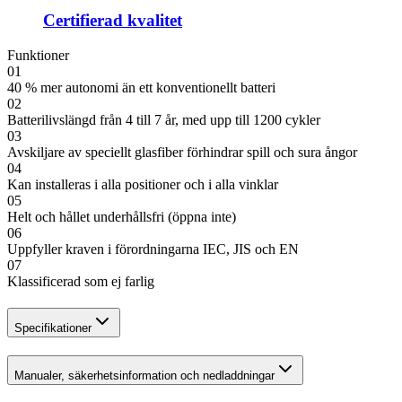
Certifierad kvalitet
Funktioner
01
40 % mer autonomi än ett konventionellt batteri
02
Batterilivslängd från 4 till 7 år, med upp till 1200 cykler
03
Avskiljare av speciellt glasfiber förhindrar spill och sura ångor
04
Kan installeras i alla positioner och i alla vinklar
05
Helt och hållet underhållsfri (öppna inte)
06
Uppfyller kraven i förordningarna IEC, JIS och EN
07
Klassificerad som ej farlig
Specifikationer
Manualer, säkerhetsinformation och nedladdningar