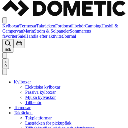
Kylboxar
Termosar
Takräcken
Fordonstillbehör
Camping
Husbil &
Campervan
Marin
Ström & Solpaneler
Sommarens
favoriter
Sale
Handla efter aktivitet
Journal
Sök
0
Kylboxar
Elektriska kylboxar
Passiva kylboxar
Mjuka kylväskor
Tillbehör
Termosar
Takräcken
Takplattformar
Lasträcken för pickupflak