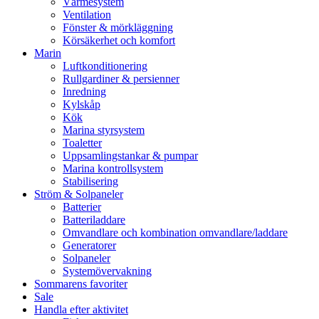
Värmesystem
Ventilation
Fönster & mörkläggning
Körsäkerhet och komfort
Marin
Luftkonditionering
Rullgardiner & persienner
Inredning
Kylskåp
Kök
Marina styrsystem
Toaletter
Uppsamlingstankar & pumpar
Marina kontrollsystem
Stabilisering
Ström & Solpaneler
Batterier
Batteriladdare
Omvandlare och kombination omvandlare/laddare
Generatorer
Solpaneler
Systemövervakning
Sommarens favoriter
Sale
Handla efter aktivitet