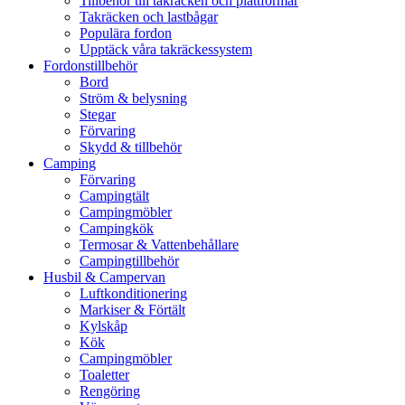
Tillbehör till takräcken och plattformar
Takräcken och lastbågar
Populära fordon
Upptäck våra takräckessystem
Fordonstillbehör
Bord
Ström & belysning
Stegar
Förvaring
Skydd & tillbehör
Camping
Förvaring
Campingtält
Campingmöbler
Campingkök
Termosar & Vattenbehållare
Campingtillbehör
Husbil & Campervan
Luftkonditionering
Markiser & Förtält
Kylskåp
Kök
Campingmöbler
Toaletter
Rengöring