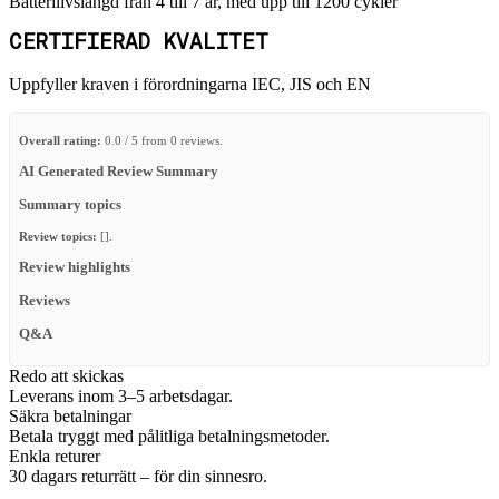
Batterilivslängd från 4 till 7 år, med upp till 1200 cykler
CERTIFIERAD KVALITET
Uppfyller kraven i förordningarna IEC, JIS och EN
Overall rating:
0.0 / 5 from 0 reviews.
AI Generated Review Summary
Summary topics
Review topics:
[].
Review highlights
Reviews
Q&A
Redo att skickas
Leverans inom 3–5 arbetsdagar.
Säkra betalningar
Betala tryggt med pålitliga betalningsmetoder.
Enkla returer
30 dagars returrätt – för din sinnesro.