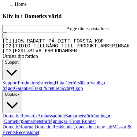
Home
Kliv in i Dometics värld
Ange din e-postadress
[
0
1
]
10% RABATT PÅ DITT FÖRSTA KÖP
[
0
2
]
TIDIG TILLGÅNG TILL PRODUKTLANSERINGAR
[
0
3
]
EXKLUSIVA ERBJUDANDEN
Utrusta ditt fordon
Support
Support
Produktregistrering
Hitta återförsäljare
Vanliga
frågor
Garantier
Frakt & returer
Avbryt köp
Upptäck
Dometic Rewards
Ambassadörer
Samarbetsförfrågningar
(Dometic)
Samarbetsförfrågningar (Front Runner
Dometic)
Journal
Dometic Residential
, opens in a new tab
Mässor &
Events
Recensioner