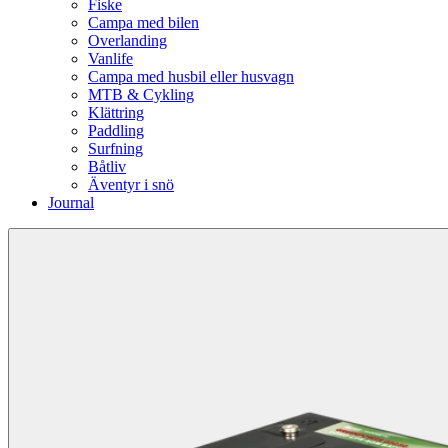
Fiske
Campa med bilen
Overlanding
Vanlife
Campa med husbil eller husvagn
MTB & Cykling
Klättring
Paddling
Surfning
Båtliv
Äventyr i snö
Journal