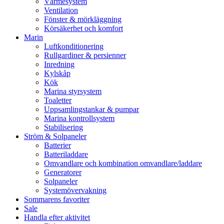
Värmesystem
Ventilation
Fönster & mörkläggning
Körsäkerhet och komfort
Marin
Luftkonditionering
Rullgardiner & persienner
Inredning
Kylskåp
Kök
Marina styrsystem
Toaletter
Uppsamlingstankar & pumpar
Marina kontrollsystem
Stabilisering
Ström & Solpaneler
Batterier
Batteriladdare
Omvandlare och kombination omvandlare/laddare
Generatorer
Solpaneler
Systemövervakning
Sommarens favoriter
Sale
Handla efter aktivitet