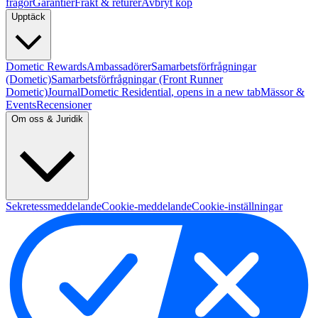
frågor
Garantier
Frakt & returer
Avbryt köp
Upptäck
Dometic Rewards
Ambassadörer
Samarbetsförfrågningar
(Dometic)
Samarbetsförfrågningar (Front Runner
Dometic)
Journal
Dometic Residential
, opens in a new tab
Mässor &
Events
Recensioner
Om oss & Juridik
Sekretessmeddelande
Cookie-meddelande
Cookie-inställningar