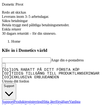
Dometic Pivot
Redo att skickas
Leverans inom 3–5 arbetsdagar.
Säkra betalningar
Betala tryggt med pålitliga betalningsmetoder.
Enkla returer
30 dagars returrätt – för din sinnesro.
Home
Kliv in i Dometics värld
Ange din e-postadress
[
0
1
]
10% RABATT PÅ DITT FÖRSTA KÖP
[
0
2
]
TIDIG TILLGÅNG TILL PRODUKTLANSERINGAR
[
0
3
]
EXKLUSIVA ERBJUDANDEN
Utrusta ditt fordon
Support
Support
Produktregistrering
Hitta återförsäljare
Vanliga