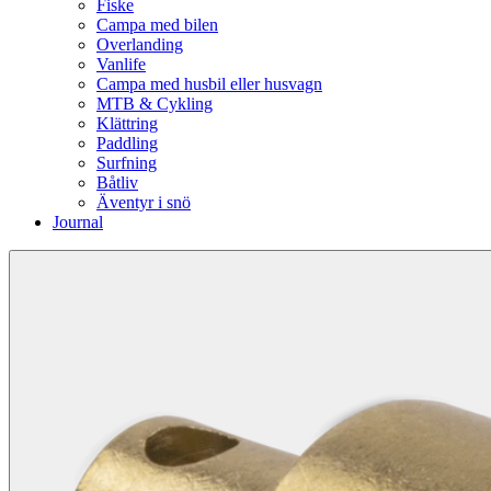
Fiske
Campa med bilen
Overlanding
Vanlife
Campa med husbil eller husvagn
MTB & Cykling
Klättring
Paddling
Surfning
Båtliv
Äventyr i snö
Journal