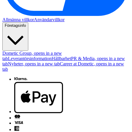
Allmänna villkor
Användarvillkor
Företagsinfo
Dometic Group
, opens in a new
tab
Leverantörsinformation
Hållbarhet
PR & Media
, opens in a new
tab
Nyheter
, opens in a new tab
Career at Dometic
, opens in a new
tab