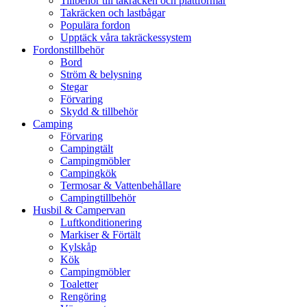
Tillbehör till takräcken och plattformar
Takräcken och lastbågar
Populära fordon
Upptäck våra takräckessystem
Fordonstillbehör
Bord
Ström & belysning
Stegar
Förvaring
Skydd & tillbehör
Camping
Förvaring
Campingtält
Campingmöbler
Campingkök
Termosar & Vattenbehållare
Campingtillbehör
Husbil & Campervan
Luftkonditionering
Markiser & Förtält
Kylskåp
Kök
Campingmöbler
Toaletter
Rengöring