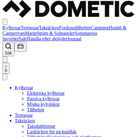
Kylboxar
Termosar
Takräcken
Fordonstillbehör
Camping
Husbil &
Campervan
Marin
Ström & Solpaneler
Sommarens
favoriter
Sale
Handla efter aktivitet
Journal
Sök
0
Kylboxar
Elektriska kylboxar
Passiva kylboxar
Mjuka kylväskor
Tillbehör
Termosar
Takräcken
Takplattformar
Lasträcken för pickupflak