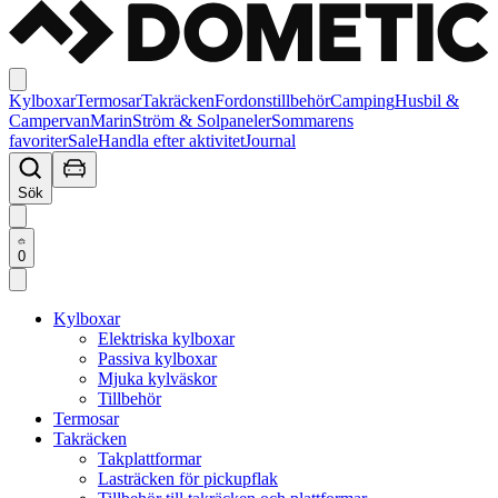
Kylboxar
Termosar
Takräcken
Fordonstillbehör
Camping
Husbil &
Campervan
Marin
Ström & Solpaneler
Sommarens
favoriter
Sale
Handla efter aktivitet
Journal
Sök
0
Kylboxar
Elektriska kylboxar
Passiva kylboxar
Mjuka kylväskor
Tillbehör
Termosar
Takräcken
Takplattformar
Lasträcken för pickupflak