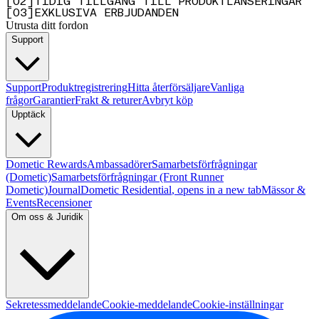
[
0
2
]
TIDIG TILLGÅNG TILL PRODUKTLANSERINGAR
[
0
3
]
EXKLUSIVA ERBJUDANDEN
Utrusta ditt fordon
Support
Support
Produktregistrering
Hitta återförsäljare
Vanliga
frågor
Garantier
Frakt & returer
Avbryt köp
Upptäck
Dometic Rewards
Ambassadörer
Samarbetsförfrågningar
(Dometic)
Samarbetsförfrågningar (Front Runner
Dometic)
Journal
Dometic Residential
, opens in a new tab
Mässor &
Events
Recensioner
Om oss & Juridik
Sekretessmeddelande
Cookie-meddelande
Cookie-inställningar