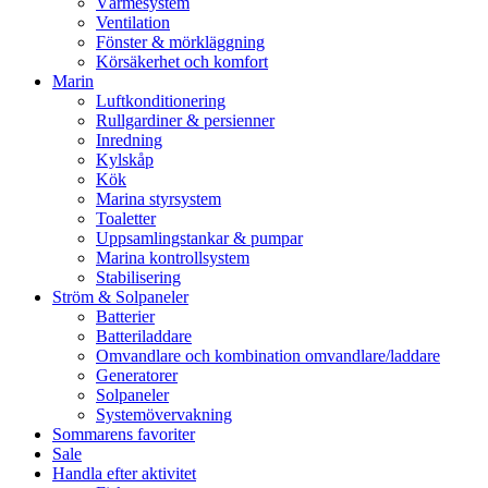
Värmesystem
Ventilation
Fönster & mörkläggning
Körsäkerhet och komfort
Marin
Luftkonditionering
Rullgardiner & persienner
Inredning
Kylskåp
Kök
Marina styrsystem
Toaletter
Uppsamlingstankar & pumpar
Marina kontrollsystem
Stabilisering
Ström & Solpaneler
Batterier
Batteriladdare
Omvandlare och kombination omvandlare/laddare
Generatorer
Solpaneler
Systemövervakning
Sommarens favoriter
Sale
Handla efter aktivitet