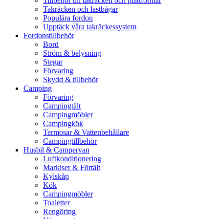
Tillbehör till takräcken och plattformar
Takräcken och lastbågar
Populära fordon
Upptäck våra takräckessystem
Fordonstillbehör
Bord
Ström & belysning
Stegar
Förvaring
Skydd & tillbehör
Camping
Förvaring
Campingtält
Campingmöbler
Campingkök
Termosar & Vattenbehållare
Campingtillbehör
Husbil & Campervan
Luftkonditionering
Markiser & Förtält
Kylskåp
Kök
Campingmöbler
Toaletter
Rengöring