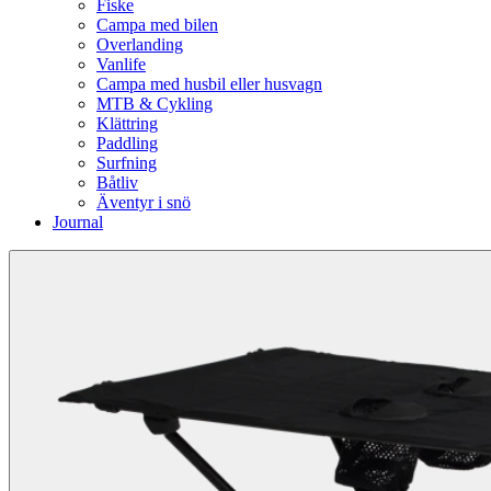
Fiske
Campa med bilen
Overlanding
Vanlife
Campa med husbil eller husvagn
MTB & Cykling
Klättring
Paddling
Surfning
Båtliv
Äventyr i snö
Journal