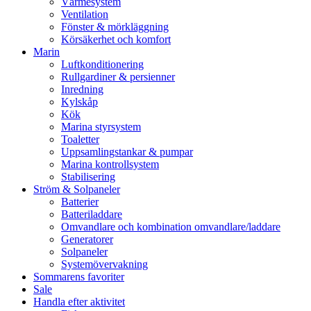
Värmesystem
Ventilation
Fönster & mörkläggning
Körsäkerhet och komfort
Marin
Luftkonditionering
Rullgardiner & persienner
Inredning
Kylskåp
Kök
Marina styrsystem
Toaletter
Uppsamlingstankar & pumpar
Marina kontrollsystem
Stabilisering
Ström & Solpaneler
Batterier
Batteriladdare
Omvandlare och kombination omvandlare/laddare
Generatorer
Solpaneler
Systemövervakning
Sommarens favoriter
Sale
Handla efter aktivitet