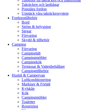
Tillbehör till takräcken och plattformar
Takräcken och lastbågar
Populära fordon
Upptäck våra takräckessystem
Fordonstillbehör
Bord
Ström & belysning
Stegar
Förvaring
Skydd & tillbehör
Camping
Förvaring
Campingtält
Campingmöbler
Campingkök
Termosar & Vattenbehållare
Campingtillbehör
Husbil & Campervan
Luftkonditionering
Markiser & Förtält
Kylskåp
Kök
Campingmöbler
Toaletter
Rengöring