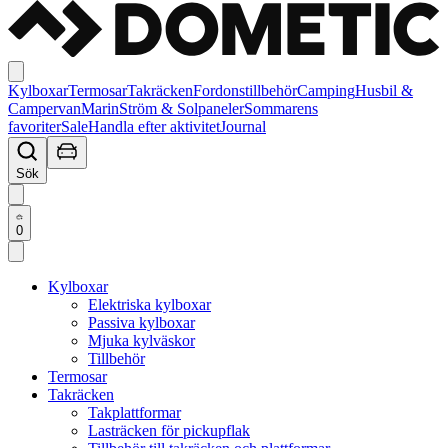
Kylboxar
Termosar
Takräcken
Fordonstillbehör
Camping
Husbil &
Campervan
Marin
Ström & Solpaneler
Sommarens
favoriter
Sale
Handla efter aktivitet
Journal
Sök
0
Kylboxar
Elektriska kylboxar
Passiva kylboxar
Mjuka kylväskor
Tillbehör
Termosar
Takräcken
Takplattformar
Lasträcken för pickupflak