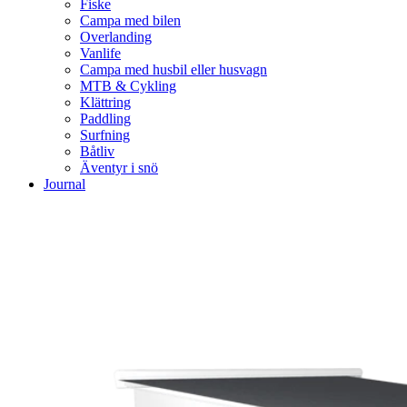
Fiske
Campa med bilen
Overlanding
Vanlife
Campa med husbil eller husvagn
MTB & Cykling
Klättring
Paddling
Surfning
Båtliv
Äventyr i snö
Journal