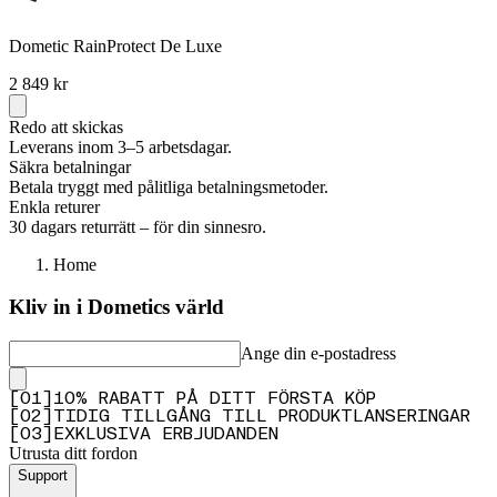
Dometic RainProtect De Luxe
2 849 kr
Redo att skickas
Leverans inom 3–5 arbetsdagar.
Säkra betalningar
Betala tryggt med pålitliga betalningsmetoder.
Enkla returer
30 dagars returrätt – för din sinnesro.
Home
Kliv in i Dometics värld
Ange din e-postadress
[
0
1
]
10% RABATT PÅ DITT FÖRSTA KÖP
[
0
2
]
TIDIG TILLGÅNG TILL PRODUKTLANSERINGAR
[
0
3
]
EXKLUSIVA ERBJUDANDEN
Utrusta ditt fordon
Support