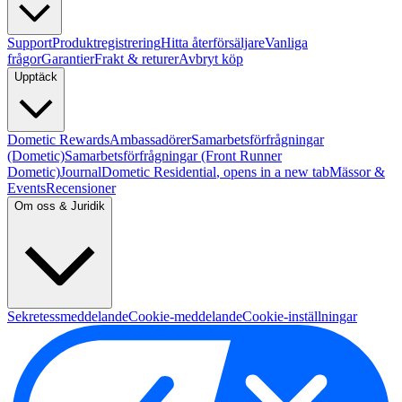
Support
Produktregistrering
Hitta återförsäljare
Vanliga
frågor
Garantier
Frakt & returer
Avbryt köp
Upptäck
Dometic Rewards
Ambassadörer
Samarbetsförfrågningar
(Dometic)
Samarbetsförfrågningar (Front Runner
Dometic)
Journal
Dometic Residential
, opens in a new tab
Mässor &
Events
Recensioner
Om oss & Juridik
Sekretessmeddelande
Cookie-meddelande
Cookie-inställningar