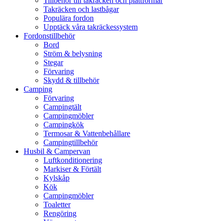
Tillbehör till takräcken och plattformar
Takräcken och lastbågar
Populära fordon
Upptäck våra takräckessystem
Fordonstillbehör
Bord
Ström & belysning
Stegar
Förvaring
Skydd & tillbehör
Camping
Förvaring
Campingtält
Campingmöbler
Campingkök
Termosar & Vattenbehållare
Campingtillbehör
Husbil & Campervan
Luftkonditionering
Markiser & Förtält
Kylskåp
Kök
Campingmöbler
Toaletter
Rengöring