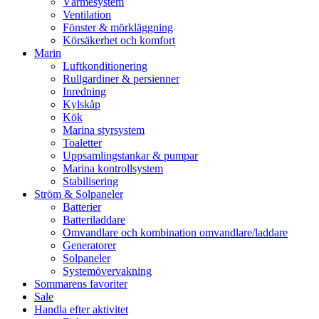
Värmesystem
Ventilation
Fönster & mörkläggning
Körsäkerhet och komfort
Marin
Luftkonditionering
Rullgardiner & persienner
Inredning
Kylskåp
Kök
Marina styrsystem
Toaletter
Uppsamlingstankar & pumpar
Marina kontrollsystem
Stabilisering
Ström & Solpaneler
Batterier
Batteriladdare
Omvandlare och kombination omvandlare/laddare
Generatorer
Solpaneler
Systemövervakning
Sommarens favoriter
Sale
Handla efter aktivitet