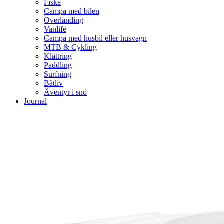
Fiske
Campa med bilen
Overlanding
Vanlife
Campa med husbil eller husvagn
MTB & Cykling
Klättring
Paddling
Surfning
Båtliv
Äventyr i snö
Journal