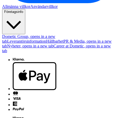
Allmänna villkor
Användarvillkor
Företagsinfo
Dometic Group
, opens in a new
tab
Leverantörsinformation
Hållbarhet
PR & Media
, opens in a new
tab
Nyheter
, opens in a new tab
Career at Dometic
, opens in a new
tab