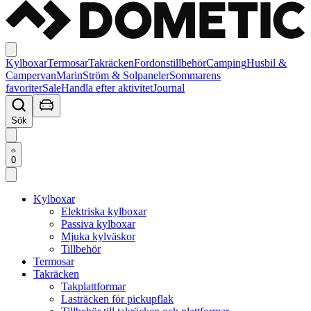
Kylboxar
Termosar
Takräcken
Fordonstillbehör
Camping
Husbil &
Campervan
Marin
Ström & Solpaneler
Sommarens
favoriter
Sale
Handla efter aktivitet
Journal
Sök
0
Kylboxar
Elektriska kylboxar
Passiva kylboxar
Mjuka kylväskor
Tillbehör
Termosar
Takräcken
Takplattformar
Lasträcken för pickupflak