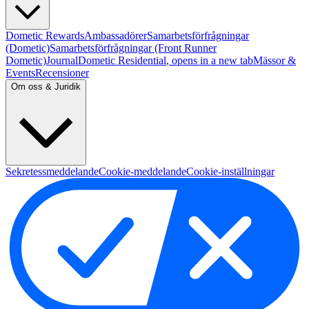
Dometic Rewards
Ambassadörer
Samarbetsförfrågningar
(Dometic)
Samarbetsförfrågningar (Front Runner
Dometic)
Journal
Dometic Residential
, opens in a new tab
Mässor &
Events
Recensioner
Om oss & Juridik
Sekretessmeddelande
Cookie-meddelande
Cookie-inställningar