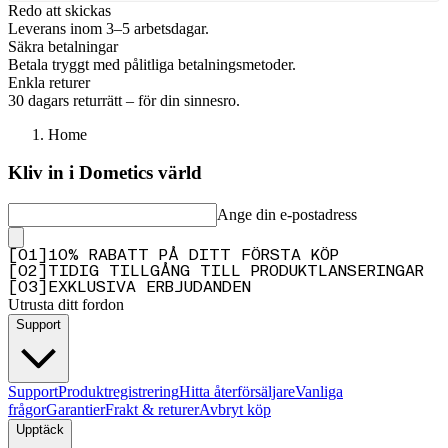
Redo att skickas
Leverans inom 3–5 arbetsdagar.
Säkra betalningar
Betala tryggt med pålitliga betalningsmetoder.
Enkla returer
30 dagars returrätt – för din sinnesro.
Home
Kliv in i Dometics värld
Ange din e-postadress
[
0
1
]
10% RABATT PÅ DITT FÖRSTA KÖP
[
0
2
]
TIDIG TILLGÅNG TILL PRODUKTLANSERINGAR
[
0
3
]
EXKLUSIVA ERBJUDANDEN
Utrusta ditt fordon
Support
Support
Produktregistrering
Hitta återförsäljare
Vanliga
frågor
Garantier
Frakt & returer
Avbryt köp
Upptäck