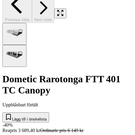
Previous slide
Next slide
Dometic Rarotonga FTT 401
TC Canopy
Uppblåsbart förtält
Lägg till i önskelista
-40%
Reapris
3 689,40 kr
Ordinarie pris
6 149 kr