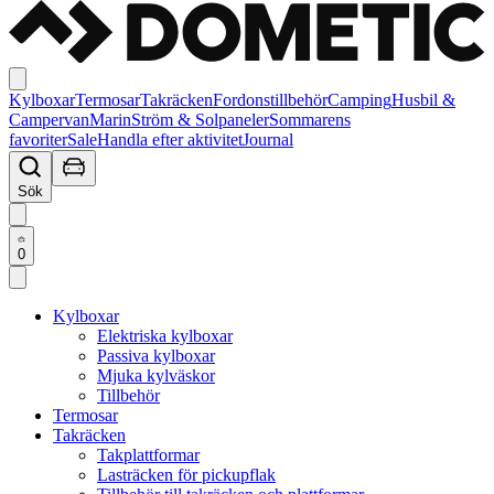
Kylboxar
Termosar
Takräcken
Fordonstillbehör
Camping
Husbil &
Campervan
Marin
Ström & Solpaneler
Sommarens
favoriter
Sale
Handla efter aktivitet
Journal
Sök
0
Kylboxar
Elektriska kylboxar
Passiva kylboxar
Mjuka kylväskor
Tillbehör
Termosar
Takräcken
Takplattformar
Lasträcken för pickupflak