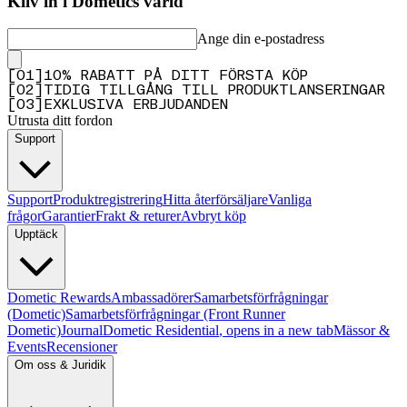
Kliv in i Dometics värld
Ange din e-postadress
[
0
1
]
10% RABATT PÅ DITT FÖRSTA KÖP
[
0
2
]
TIDIG TILLGÅNG TILL PRODUKTLANSERINGAR
[
0
3
]
EXKLUSIVA ERBJUDANDEN
Utrusta ditt fordon
Support
Support
Produktregistrering
Hitta återförsäljare
Vanliga
frågor
Garantier
Frakt & returer
Avbryt köp
Upptäck
Dometic Rewards
Ambassadörer
Samarbetsförfrågningar
(Dometic)
Samarbetsförfrågningar (Front Runner
Dometic)
Journal
Dometic Residential
, opens in a new tab
Mässor &
Events
Recensioner
Om oss & Juridik