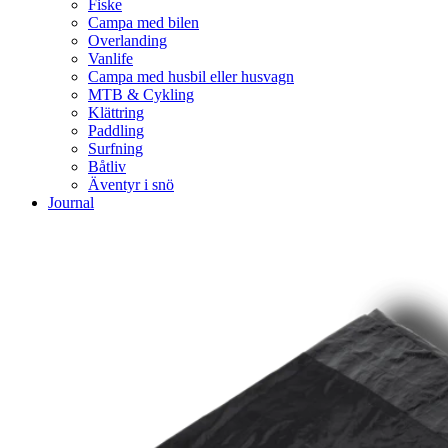
Fiske
Campa med bilen
Overlanding
Vanlife
Campa med husbil eller husvagn
MTB & Cykling
Klättring
Paddling
Surfning
Båtliv
Äventyr i snö
Journal