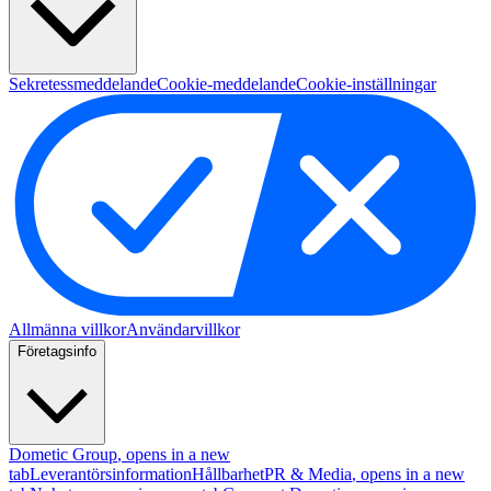
Sekretessmeddelande
Cookie-meddelande
Cookie-inställningar
Allmänna villkor
Användarvillkor
Företagsinfo
Dometic Group
, opens in a new
tab
Leverantörsinformation
Hållbarhet
PR & Media
, opens in a new