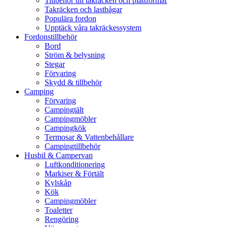
Tillbehör till takräcken och plattformar
Takräcken och lastbågar
Populära fordon
Upptäck våra takräckessystem
Fordonstillbehör
Bord
Ström & belysning
Stegar
Förvaring
Skydd & tillbehör
Camping
Förvaring
Campingtält
Campingmöbler
Campingkök
Termosar & Vattenbehållare
Campingtillbehör
Husbil & Campervan
Luftkonditionering
Markiser & Förtält
Kylskåp
Kök
Campingmöbler
Toaletter
Rengöring