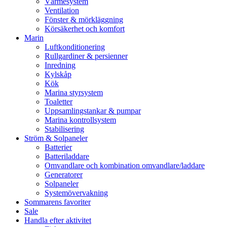
Värmesystem
Ventilation
Fönster & mörkläggning
Körsäkerhet och komfort
Marin
Luftkonditionering
Rullgardiner & persienner
Inredning
Kylskåp
Kök
Marina styrsystem
Toaletter
Uppsamlingstankar & pumpar
Marina kontrollsystem
Stabilisering
Ström & Solpaneler
Batterier
Batteriladdare
Omvandlare och kombination omvandlare/laddare
Generatorer
Solpaneler
Systemövervakning
Sommarens favoriter
Sale
Handla efter aktivitet