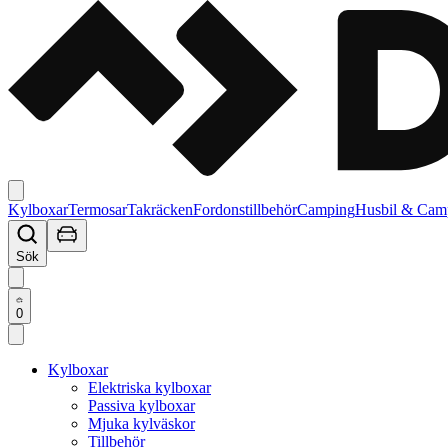
Kylboxar
Termosar
Takräcken
Fordonstillbehör
Camping
Husbil & Cam
Sök
0
Kylboxar
Elektriska kylboxar
Passiva kylboxar
Mjuka kylväskor
Tillbehör