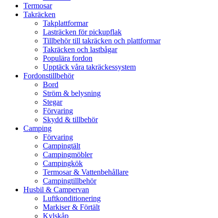
Termosar
Takräcken
Takplattformar
Lasträcken för pickupflak
Tillbehör till takräcken och plattformar
Takräcken och lastbågar
Populära fordon
Upptäck våra takräckessystem
Fordonstillbehör
Bord
Ström & belysning
Stegar
Förvaring
Skydd & tillbehör
Camping
Förvaring
Campingtält
Campingmöbler
Campingkök
Termosar & Vattenbehållare
Campingtillbehör
Husbil & Campervan
Luftkonditionering
Markiser & Förtält
Kylskåp