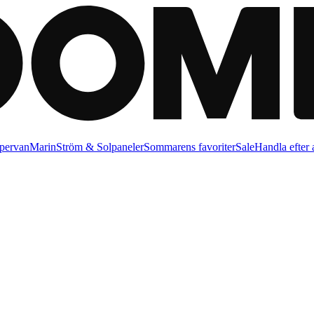
pervan
Marin
Ström & Solpaneler
Sommarens favoriter
Sale
Handla efter a