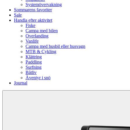
Systemövervakning
Sommarens favoriter
Sale
Handla efter aktivitet
Fiske
Campa med bilen
Overlanding
Vanlife
Campa med husbil eller husvagn
MTB & Cykling
Klättring
Paddling
Surfning
Båtliv
Äventyr i snö
Journal