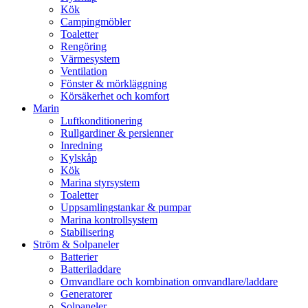
Kök
Campingmöbler
Toaletter
Rengöring
Värmesystem
Ventilation
Fönster & mörkläggning
Körsäkerhet och komfort
Marin
Luftkonditionering
Rullgardiner & persienner
Inredning
Kylskåp
Kök
Marina styrsystem
Toaletter
Uppsamlingstankar & pumpar
Marina kontrollsystem
Stabilisering
Ström & Solpaneler
Batterier
Batteriladdare
Omvandlare och kombination omvandlare/laddare
Generatorer
Solpaneler