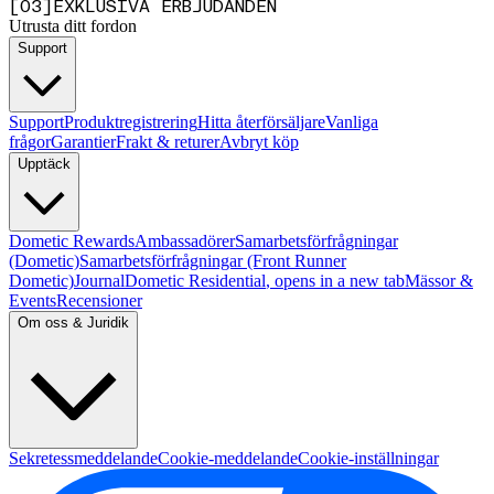
[
0
3
]
EXKLUSIVA ERBJUDANDEN
Utrusta ditt fordon
Support
Support
Produktregistrering
Hitta återförsäljare
Vanliga
frågor
Garantier
Frakt & returer
Avbryt köp
Upptäck
Dometic Rewards
Ambassadörer
Samarbetsförfrågningar
(Dometic)
Samarbetsförfrågningar (Front Runner
Dometic)
Journal
Dometic Residential
, opens in a new tab
Mässor &
Events
Recensioner
Om oss & Juridik
Sekretessmeddelande
Cookie-meddelande
Cookie-inställningar