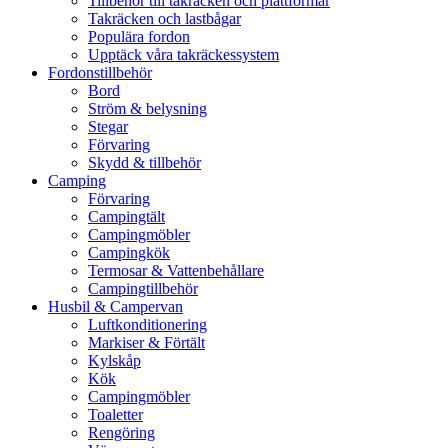
Tillbehör till takräcken och plattformar
Takräcken och lastbågar
Populära fordon
Upptäck våra takräckessystem
Fordonstillbehör
Bord
Ström & belysning
Stegar
Förvaring
Skydd & tillbehör
Camping
Förvaring
Campingtält
Campingmöbler
Campingkök
Termosar & Vattenbehållare
Campingtillbehör
Husbil & Campervan
Luftkonditionering
Markiser & Förtält
Kylskåp
Kök
Campingmöbler
Toaletter
Rengöring