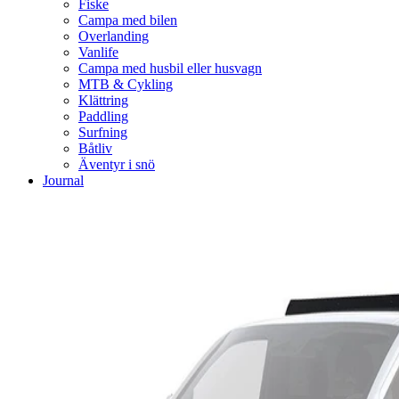
Fiske
Campa med bilen
Overlanding
Vanlife
Campa med husbil eller husvagn
MTB & Cykling
Klättring
Paddling
Surfning
Båtliv
Äventyr i snö
Journal