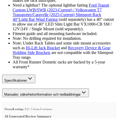
makes the rack ultra-quiet.
Need a lightbar? The optional lightbar fairing
Ford Transit
Custom LWB/SWB (2023-Current) / Volkswagen T7
Transporter/Caravelle (2025-Current) Slimsport Rack
40"Light Bar Wind Fairing
(sold separately) has a 40" cutout
to allow use of 40" LED Slim Light Bar VX1000-CB SM /
12V/24V / Single Mount (sold separately).
Fitment guide and all mounting hardware included.
Note: No drilling required for installation.
Note: Under Rack Tables and some side mount accessories
such as
Hi-Lift Jack Bracket
and
Recovery Device & Gear
Holding Side Brackets
are not compatible with the Slimsport
Tray range.
All Front Runner Dometic racks are backed by a 5‑year
warranty*
Specifikationer
Manualer, säkerhetsinformation och nedladdningar
Overall rating:
0.0 / 5 from 0 reviews.
AI Generated Review Summary