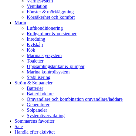
Värmesystem
Ventilation
Fönster & mörkläggning
Körsäkerhet och komfort
Marin
Luftkonditionering
Rullgardiner & persienner
Inredning
Kylskåp
Kök
Marina styrsystem
Toaletter
Uppsamlingstankar & pumpar
Marina kontrollsystem
Stabilisering
Ström & Solpaneler
Batterier
Batteriladdare
Omvandlare och kombination omvandlare/laddare
Generatorer
Solpaneler
Systemövervakning
Sommarens favoriter
Sale
Handla efter aktivitet