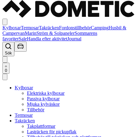
Kylboxar
Termosar
Takräcken
Fordonstillbehör
Camping
Husbil &
Campervan
Marin
Ström & Solpaneler
Sommarens
favoriter
Sale
Handla efter aktivitet
Journal
Sök
0
Kylboxar
Elektriska kylboxar
Passiva kylboxar
Mjuka kylväskor
Tillbehör
Termosar
Takräcken
Takplattformar
Lasträcken för pickupflak