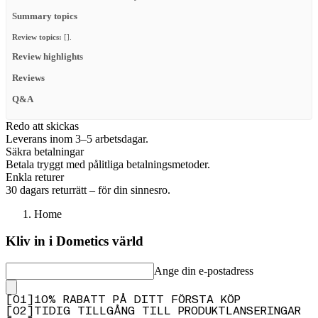
Summary topics
Review topics:
[].
Review highlights
Reviews
Q&A
Redo att skickas
Leverans inom 3–5 arbetsdagar.
Säkra betalningar
Betala tryggt med pålitliga betalningsmetoder.
Enkla returer
30 dagars returrätt – för din sinnesro.
Home
Kliv in i Dometics värld
Ange din e-postadress
[
0
1
]
10% RABATT PÅ DITT FÖRSTA KÖP
[
0
2
]
TIDIG TILLGÅNG TILL PRODUKTLANSERINGAR