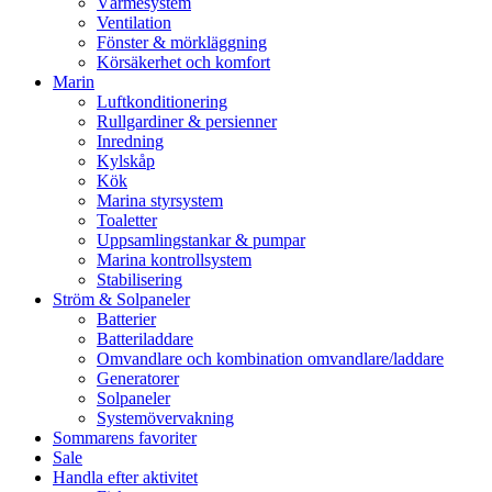
Värmesystem
Ventilation
Fönster & mörkläggning
Körsäkerhet och komfort
Marin
Luftkonditionering
Rullgardiner & persienner
Inredning
Kylskåp
Kök
Marina styrsystem
Toaletter
Uppsamlingstankar & pumpar
Marina kontrollsystem
Stabilisering
Ström & Solpaneler
Batterier
Batteriladdare
Omvandlare och kombination omvandlare/laddare
Generatorer
Solpaneler
Systemövervakning
Sommarens favoriter
Sale
Handla efter aktivitet