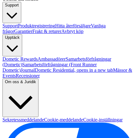
Support
Support
Produktregistrering
Hitta återförsäljare
Vanliga
frågor
Garantier
Frakt & returer
Avbryt köp
Upptäck
Dometic Rewards
Ambassadörer
Samarbetsförfrågningar
(Dometic)
Samarbetsförfrågningar (Front Runner
Dometic)
Journal
Dometic Residential
, opens in a new tab
Mässor &
Events
Recensioner
Om oss & Juridik
Sekretessmeddelande
Cookie-meddelande
Cookie-inställningar