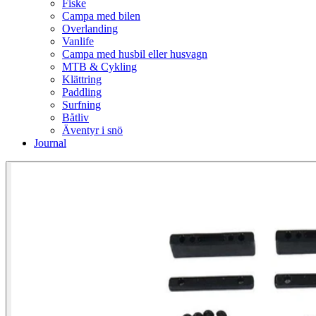
Fiske
Campa med bilen
Overlanding
Vanlife
Campa med husbil eller husvagn
MTB & Cykling
Klättring
Paddling
Surfning
Båtliv
Äventyr i snö
Journal