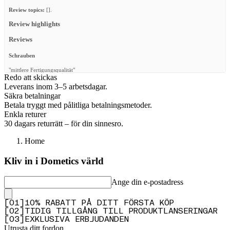
Review topics:
[].
Review highlights
Reviews
Schrauben
"mittlere Fertigungsqualität"
Redo att skickas
—
RENE B.
(
3/5
)
Leverans inom 3–5 arbetsdagar.
Säkra betalningar
Missing parts
Betala tryggt med pålitliga betalningsmetoder.
"Once again had a bunch of missing washers and m8 nuts/bolts"
Enkla returer
30 dagars returrätt – för din sinnesro.
—
Christiaan H.
(
3/5
)
Q&A
Home
Kliv in i Dometics värld
Ange din e-postadress
[
0
1
]
10% RABATT PÅ DITT FÖRSTA KÖP
[
0
2
]
TIDIG TILLGÅNG TILL PRODUKTLANSERINGAR
[
0
3
]
EXKLUSIVA ERBJUDANDEN
Utrusta ditt fordon