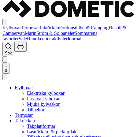
Kylboxar
Termosar
Takräcken
Fordonstillbehör
Camping
Husbil &
Campervan
Marin
Ström & Solpaneler
Sommarens
favoriter
Sale
Handla efter aktivitet
Journal
Sök
0
Kylboxar
Elektriska kylboxar
Passiva kylboxar
Mjuka kylväskor
Tillbehör
Termosar
Takräcken
Takplattformar
Lasträcken för pickupflak