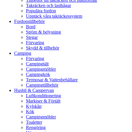
Tillbehör till takräcken och plattformar
Takräcken och lastbågar
Populära fordon
Upptäck våra takräckessystem
Fordonstillbehör
Bord
Ström & belysning
Stegar
Förvaring
Skydd & tillbehör
Camping
Förvaring
Campingtält
Campingmöbler
Campingkök
Termosar & Vattenbehållare
Campingtillbehör
Husbil & Campervan
Luftkonditionering
Markiser & Förtält
Kylskåp
Kök
Campingmöbler
Toaletter
Rengöring